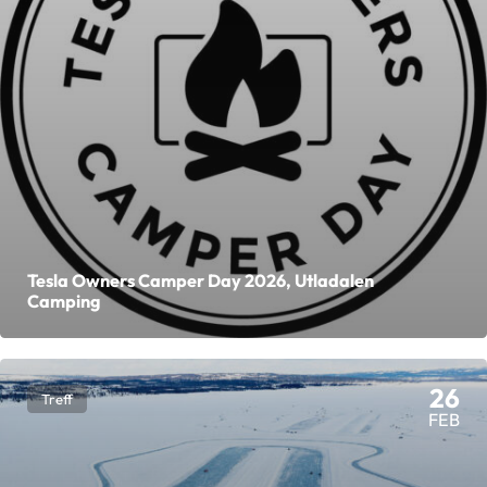
Tesla Owners Camper Day 2026, Utladalen
Camping
26
Treff
FEB