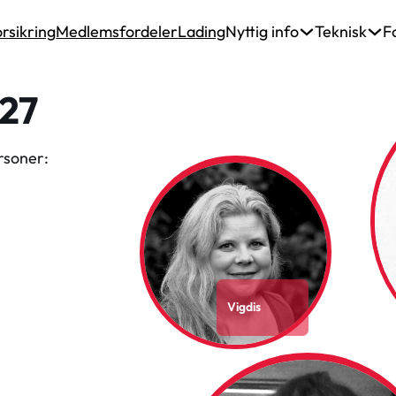
rsikring
Medlemsfordeler
Lading
Nyttig info
Teknisk
F
027
rsoner:
Vigdis