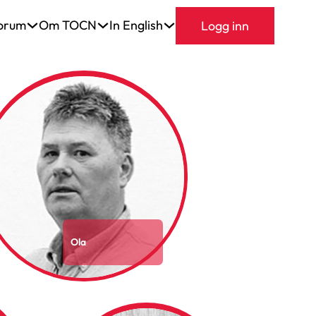
orum
Om TOCN
In English
Logg inn
Ola