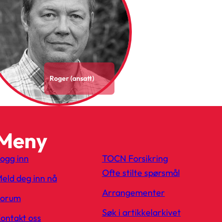
Roger (ansatt)
Meny
ogg inn
TOCN Forsikring
Ofte stilte spørsmål
eld deg inn nå
Arrangementer
Forum
Søk i artikkelarkivet
ontakt oss