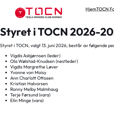
Hjem
TOCN Fo
Styret i TOCN 2026-2
Styret i TOCN, valgt 13. juni 2026, består av følgende pe
Vigdis Asbjørnsen (leder)
Ola Wølstad-Knudsen (nestleder)
Vigdis Margrethe Løver
Yvonne von Moisy
Ann Charlott Ottosen
Kristian Halvorsen
Ronny Melby Malmhaug
Terje Førsund (vara)
Elin Minge (vara)