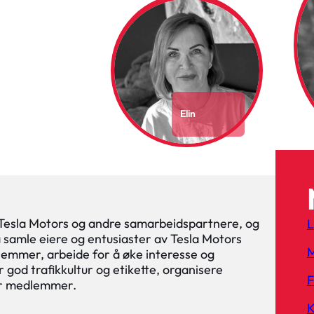
Elin
 Tesla Motors og andre samarbeidspartnere, og
L
 å samle eiere og entusiaster av Tesla Motors
M
lemmer, arbeide for å øke interesse og
 god trafikkultur og etikette, organisere
or medlemmer.
K