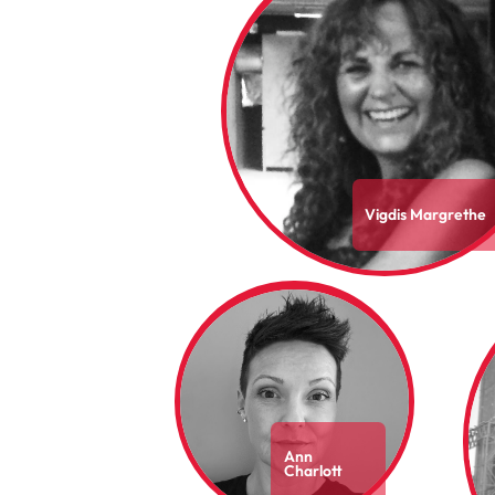
Vigdis Margrethe
Ann
Charlott