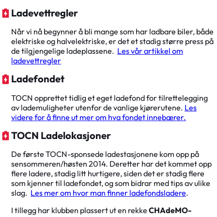
Ladevettregler
Når vi nå begynner å bli mange som har ladbare biler, både
elektriske og halvelektriske, er det et stadig større press på
de tilgjengelige ladeplassene.
Les vår artikkel om
ladevettregler
Ladefondet
TOCN opprettet tidlig et eget ladefond for tilrettelegging
av lademuligheter utenfor de vanlige kjørerutene.
Les
videre for å finne ut mer om hva fondet innebærer.
TOCN Ladelokasjoner
De første TOCN-sponsede ladestasjonene kom opp på
sensommeren/høsten 2014. Deretter har det kommet opp
flere ladere, stadig litt hurtigere, siden det er stadig flere
som kjenner til ladefondet, og som bidrar med tips av ulike
slag.
Les mer om hvor man finner ladefondsladere
.
I tillegg har klubben plassert ut en rekke
CHAdeMO-