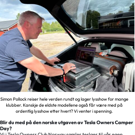
Simon Pollock reiser hele verden rundt og lager lysshow for mange
klubber. Kanskje de eldste modellene også får være med på
ordentlig lysshow etter hvert? Vi venter i spenning.
Blir du med på den norske utgaven av Tesla Owners Camper
Day?
Vi i Tesla Owners Club Norway samler teslaer til vår egen