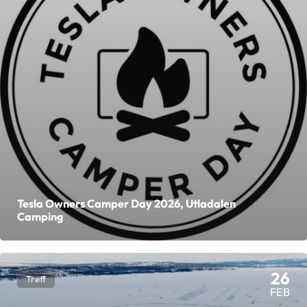
Tesla Owners Camper Day 2026, Utladalen
Camping
26
Treff
FEB