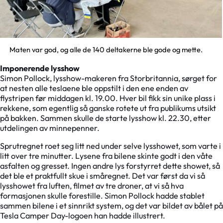
Maten var god, og alle de 140 deltakerne ble gode og mette.
Imponerende lysshow
Simon Pollock, lysshow-makeren fra Storbritannia, sørget for
at nesten alle teslaene ble oppstilt i den ene enden av
flystripen før middagen kl. 19.00. Hver bil fikk sin unike plass i
rekkene, som egentlig så ganske rotete ut fra publikums utsikt
på bakken. Sammen skulle de starte lysshow kl. 22.30, etter
utdelingen av minnepenner.
Sprutregnet roet seg litt ned under selve lysshowet, som varte i
litt over tre minutter. Lysene fra bilene skinte godt i den våte
asfalten og gresset. Ingen andre lys forstyrret dette showet, så
det ble et praktfullt skue i småregnet. Det var først da vi så
lysshowet fra luften, filmet av tre droner, at vi så hva
formasjonen skulle forestille. Simon Pollock hadde stablet
sammen bilene i et sinnrikt system, og det var bildet av bålet på
Tesla Camper Day-logoen han hadde illustrert.