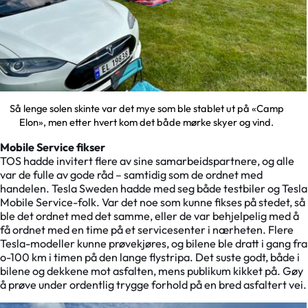
Så lenge solen skinte var det mye som ble stablet ut på «Camp
Elon», men etter hvert kom det både mørke skyer og vind.
Mobile Service fikser
TOS hadde invitert flere av sine samarbeidspartnere, og alle
var de fulle av gode råd – samtidig som de ordnet med
handelen. Tesla Sweden hadde med seg både testbiler og Tesla
Mobile Service-folk. Var det noe som kunne fikses på stedet, så
ble det ordnet med det samme, eller de var behjelpelig med å
få ordnet med en time på et servicesenter i nærheten. Flere
Tesla-modeller kunne prøvekjøres, og bilene ble dratt i gang fra
o-100 km i timen på den lange flystripa. Det suste godt, både i
bilene og dekkene mot asfalten, mens publikum kikket på. Gøy
å prøve under ordentlig trygge forhold på en bred asfaltert vei.