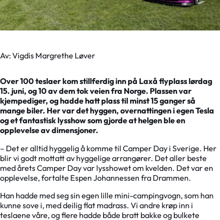
Av: Vigdis Margrethe Løver
Over 100 teslaer kom stillferdig inn på Laxå flyplass lørdag
15. juni, og 10 av dem tok veien fra Norge. Plassen var
kjempediger, og hadde hatt plass til minst 15 ganger så
mange biler. Her var det hyggen, overnattingen i egen Tesla
og et fantastisk lysshow som gjorde at helgen ble en
opplevelse av dimensjoner.
– Det er alltid hyggelig å komme til Camper Day i Sverige. Her
blir vi godt mottatt av hyggelige arrangører. Det aller beste
med årets Camper Day var lysshowet om kvelden. Det var en
opplevelse, fortalte Espen Johannessen fra Drammen.
Han hadde med seg sin egen lille mini-campingvogn, som han
kunne sove i, med deilig flat madrass. Vi andre krøp inn i
teslaene våre, og flere hadde både bratt bakke og bulkete