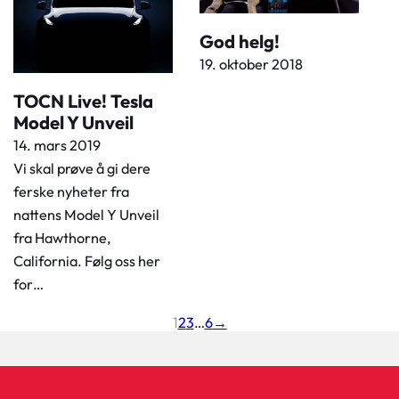
God helg!
19. oktober 2018
TOCN Live! Tesla
Model Y Unveil
14. mars 2019
Vi skal prøve å gi dere
ferske nyheter fra
nattens Model Y Unveil
fra Hawthorne,
California. Følg oss her
for…
1
2
3
…
6
→