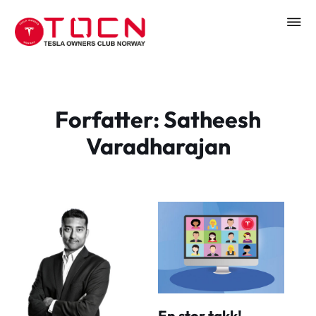
Forfatter:
Satheesh
Varadharajan
En stor takk!