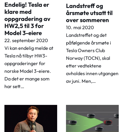
Endelig! Tesla er
Landstreff og
klare med
årsmøte utsatt til
oppgradering av
over sommeren
HW2,5 til 3 for
10. mai 2020
Model 3-eiere
Landstreffet og det
22. september 2020
påfølgende årsmøte i
Vi kan endelig melde at
Tesla Owners Club
Tesla nå tilbyr HW3-
Norway (TOCN), skal
oppgraderinger for
etter vedtektene
norske Model 3-eiere.
avholdes innen utgangen
Da det er mange som
av juni. Men,…
har sett…