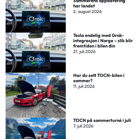
Sommerens oppdatering
har landet
2. august 2026
Tesla endelig med Grok-
integrasjon i Norge – slik blir
fremtiden i bilen din
21. juli 2026
Har du sett TOCN-bilen i
sommer?
11. juli 2026
TOCN på sommerturné i juli
7. juli 2026