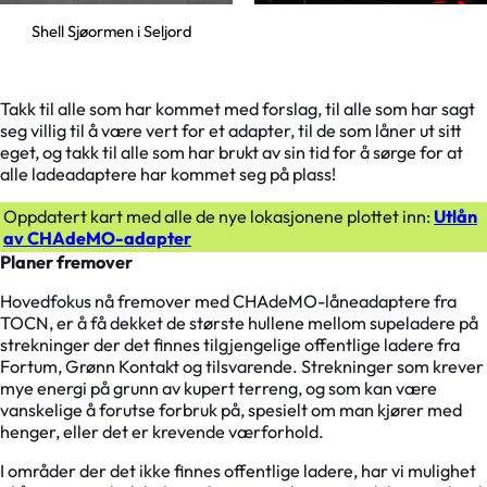
Shell Sjøormen i Seljord
Takk til alle som har kommet med forslag, til alle som har sagt
seg villig til å være vert for et adapter, til de som låner ut sitt
eget, og takk til alle som har brukt av sin tid for å sørge for at
alle ladeadaptere har kommet seg på plass!
Oppdatert kart med alle de nye lokasjonene plottet inn:
Utlån
av CHAdeMO-adapter
Planer fremover
Hovedfokus nå fremover med CHAdeMO-låneadaptere fra
TOCN, er å få dekket de største hullene mellom supeladere på
strekninger der det finnes tilgjengelige offentlige ladere fra
Fortum, Grønn Kontakt og tilsvarende. Strekninger som krever
mye energi på grunn av kupert terreng, og som kan være
vanskelige å forutse forbruk på, spesielt om man kjører med
henger, eller det er krevende værforhold.
I områder der det ikke finnes offentlige ladere, har vi mulighet