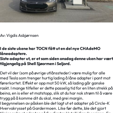
Av: Vigdis Asbjørnsen
I de siste ukene har TOCN fått ut en del nye CHAdeMO
låneadaptere.
Siste adapter ut, er et som siden onsdag denne uken har vært
tilgjengelig på Shell Sjøormen i Seljord.
Det vil der (som på øvrige utlånssteder) være mulig for alle
med Tesla som trenger hurtig lading å låne adapter i pant mot
førerkortet. Effekt er opp mot 50 kW, så lading går ganske
raskt. I mange tilfeller er dette passelig tid for en liten strekk på
beina, en is eller et matstopp, slik at du har nok strøm til å være
trygg på å komme dit du skal, med grei margin.
I begynnelsen av påsken ble det lagt ut et adapter på Circle-K
Hvervakrysset på Gardermoen. Like før dette, ble det gjort