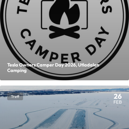
Tesla Owners Camper Day 2026, Utladalen
Camping
26
Treff
FEB