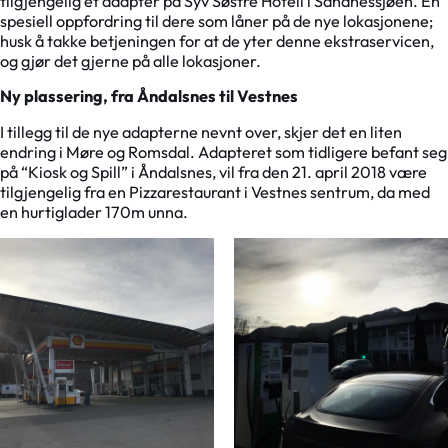
tilgjengelig et adapter på Syv Søstre Hotell i Sandnessjøen. En
spesiell oppfordring til dere som låner på de nye lokasjonene;
husk å takke betjeningen for at de yter denne ekstraservicen,
og gjør det gjerne på alle lokasjoner.
Ny plassering, fra Åndalsnes til Vestnes
I tillegg til de nye adapterne nevnt over, skjer det en liten
endring i Møre og Romsdal. Adapteret som tidligere befant seg
på “Kiosk og Spill” i Åndalsnes, vil fra den 21. april 2018 være
tilgjengelig fra en Pizzarestaurant i Vestnes sentrum, da med
en hurtiglader 170m unna.