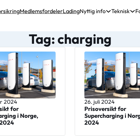
rsikring
Medlemsfordeler
Lading
Nyttig info
Teknisk
F
Tag: charging
er 2024
26. juli 2024
sikt for
Prisoversikt for
rging i Norge,
Supercharging i Norge
 2024
2024