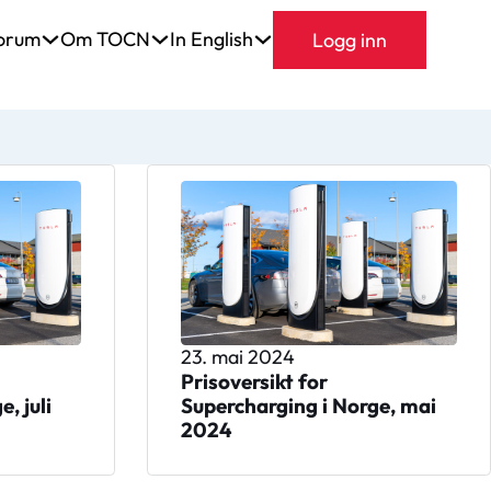
orum
Om TOCN
In English
Logg inn
23. mai 2024
Prisoversikt for
, juli
Supercharging i Norge, mai
2024