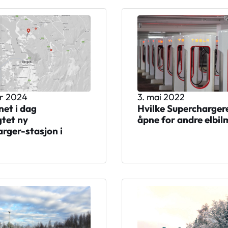
ar 2024
3. mai 2022
net i dag
Hvilke Supercharger
gtet ny
åpne for andre elbil
rger-stasjon i