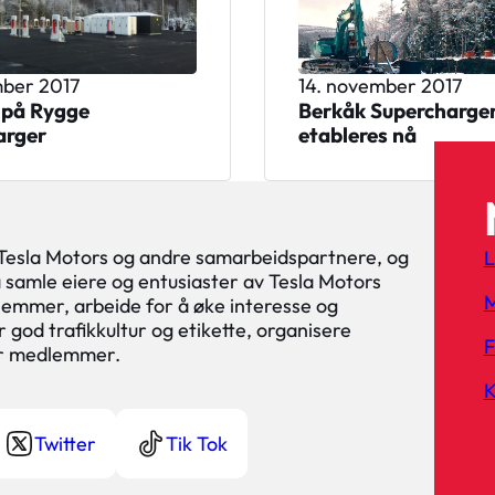
mber 2017
14. november 2017
 på Rygge
Berkåk Supercharge
arger
etableres nå
 Tesla Motors og andre samarbeidspartnere, og
L
 å samle eiere og entusiaster av Tesla Motors
M
lemmer, arbeide for å øke interesse og
 god trafikkultur og etikette, organisere
or medlemmer.
K
Twitter
Tik Tok