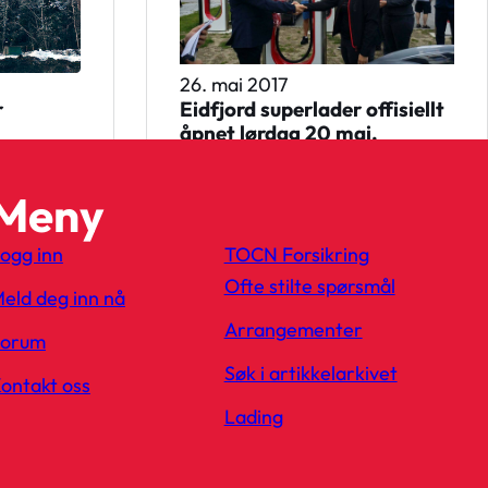
26. mai 2017
r
Eidfjord superlader offisiellt
åpnet lørdag 20 mai.
Meny
ogg inn
TOCN Forsikring
Ofte stilte spørsmål
eld deg inn nå
Arrangementer
Forum
Søk i artikkelarkivet
ontakt oss
Lading