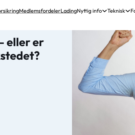
rsikring
Medlemsfordeler
Lading
Nyttig info
Teknisk
F
 eller er
kstedet?