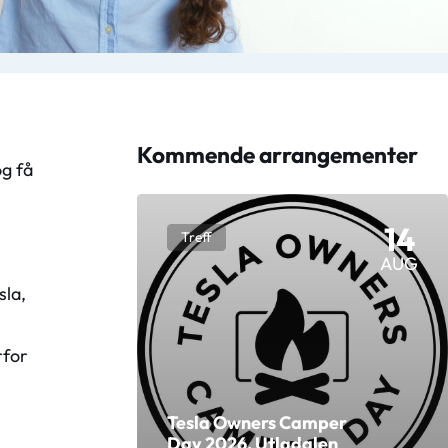
Kommende arrangementer
og få
14
Treff
AUG
sla,
rfor
Tesla Owners Camper
Day 2026, Utladalen