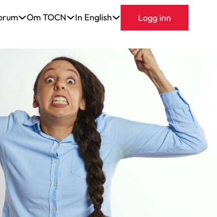
orum
Om TOCN
In English
Logg inn