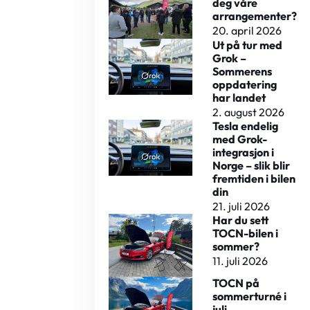
deg våre
arrangementer?
20. april 2026
Ut på tur med
Grok –
Sommerens
oppdatering
har landet
2. august 2026
Tesla endelig
med Grok-
integrasjon i
Norge – slik blir
fremtiden i bilen
din
21. juli 2026
Har du sett
TOCN-bilen i
sommer?
11. juli 2026
TOCN på
sommerturné i
juli