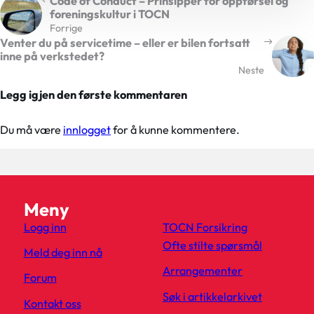
Code of Conduct – Prinsipper for oppførsel og
foreningskultur i TOCN
Forrige
Venter du på servicetime – eller er bilen fortsatt
inne på verkstedet?
Neste
Legg igjen den første kommentaren
Du må være
innlogget
for å kunne kommentere.
Meny
Logg inn
TOCN Forsikring
Ofte stilte spørsmål
Meld deg inn nå
Arrangementer
Forum
Søk i artikkelarkivet
Kontakt oss