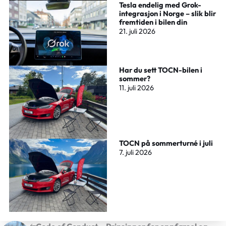
Tesla endelig med Grok-
integrasjon i Norge – slik blir
fremtiden i bilen din
21. juli 2026
Har du sett TOCN-bilen i
sommer?
11. juli 2026
TOCN på sommerturné i juli
7. juli 2026