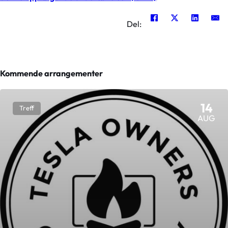
Del:
Kommende arrangementer
14
Treff
AUG