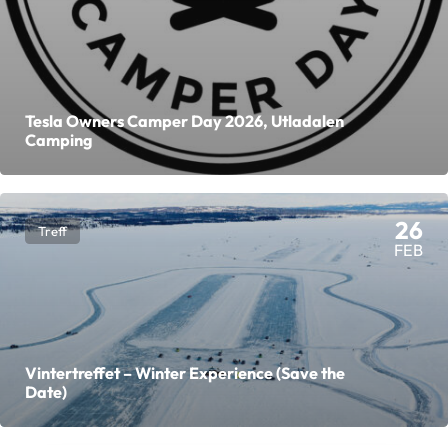
Tesla Owners Camper Day 2026, Utladalen
Camping
26
Treff
FEB
Vintertreffet – Winter Experience (Save the
Date)