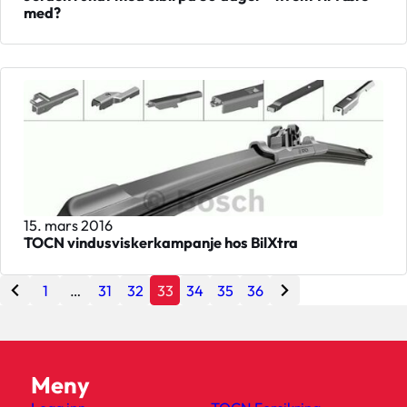
med?
15. mars 2016
TOCN vindusviskerkampanje hos BilXtra
1
…
31
32
33
34
35
36
Meny