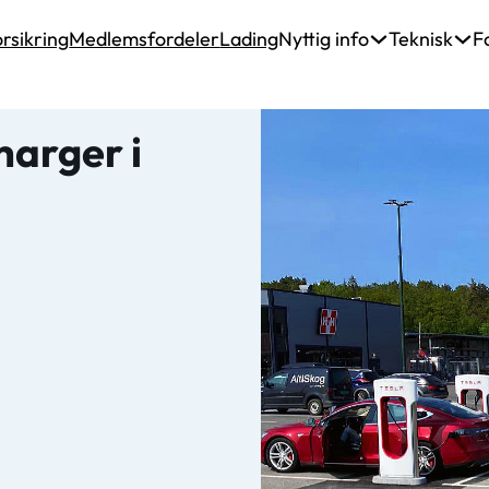
rsikring
Medlemsfordeler
Lading
Nyttig info
Teknisk
F
harger i