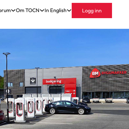
orum
Om TOCN
In English
Logg inn