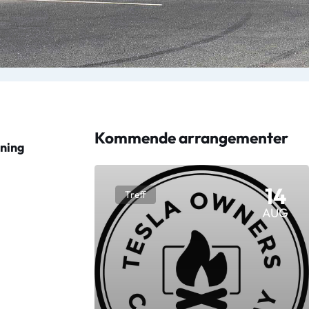
Kommende arrangementer
nning
14
Treff
AUG