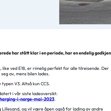
rede har stått klar i en periode, har en endelig godkje
ke ved E18, er rimelig perfekt for alle tilreisende. Der
seg av, mens bilen lades.
 typen V3. Altså kun CCS.
tert i vår siste ladeoversikt:
charging-i-norge-mai-2023
.
Lillesand, og vil være åpen også for lading av andre