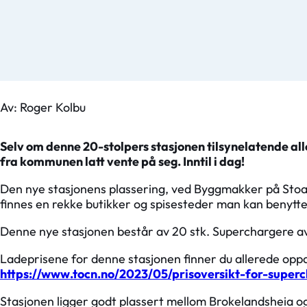
Av: Roger Kolbu
Selv om denne 20-stolpers stasjonen tilsynelatende alle
fra kommunen latt vente på seg. Inntil i dag!
Den nye stasjonens plassering, ved Byggmakker på Stoa, li
finnes en rekke butikker og spisesteder man kan benytte 
Denne nye stasjonen består av 20 stk. Superchargere av
Ladeprisene for denne stasjonen finner du allerede oppda
https://www.tocn.no/2023/05/prisoversikt-for-super
Stasjonen ligger godt plassert mellom Brokelandsheia og 