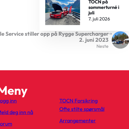
TOCN på
sommerturné i
juli
7. juli 2026
le Service stiller opp på Rygge Supercharger
2. juni 2023
Neste
Meny
ogg inn
TOCN Forsikring
Ofte stilte spørsmål
eld deg inn nå
Arrangementer
Forum