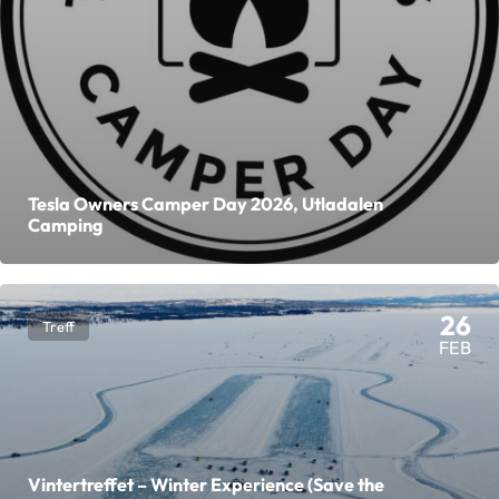
Tesla Owners Camper Day 2026, Utladalen
Camping
26
Treff
FEB
Vintertreffet – Winter Experience (Save the