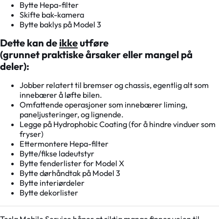
Bytte Hepa-filter
Skifte bak-kamera
Bytte baklys på Model 3
Dette kan de
ikke
utføre
(grunnet praktiske årsaker eller mangel på
deler):
Jobber relatert til bremser og chassis, egentlig alt som
innebærer å løfte bilen.
Omfattende operasjoner som innebærer liming,
paneljusteringer, og lignende.
Legge på Hydrophobic Coating (for å hindre vinduer som
fryser)
Ettermontere Hepa-filter
Bytte/fikse ladeutstyr
Bytte fenderlister for Model X
Bytte dørhåndtak på Model 3
Bytte interiørdeler
Bytte dekorlister
Tesla Mobile Service håper at riktig mange finner veien til