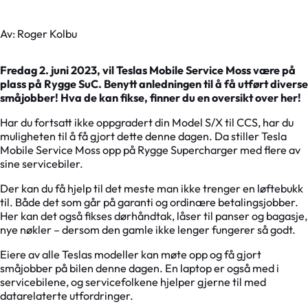
Av: Roger Kolbu
Fredag 2. juni 2023, vil Teslas Mobile Service Moss være på
plass på Rygge SuC. Benytt anledningen til å få utført diverse
småjobber! Hva de kan fikse, finner du en oversikt over her!
Har du fortsatt ikke oppgradert din Model S/X til CCS, har du
muligheten til å få gjort dette denne dagen. Da stiller Tesla
Mobile Service Moss opp på Rygge Supercharger med flere av
sine servicebiler.
Der kan du få hjelp til det meste man ikke trenger en løftebukk
til. Både det som går på garanti og ordinære betalingsjobber.
Her kan det også fikses dørhåndtak, låser til panser og bagasje,
nye nøkler – dersom den gamle ikke lenger fungerer så godt.
Eiere av alle Teslas modeller kan møte opp og få gjort
småjobber på bilen denne dagen. En laptop er også med i
servicebilene, og servicefolkene hjelper gjerne til med
datarelaterte utfordringer.