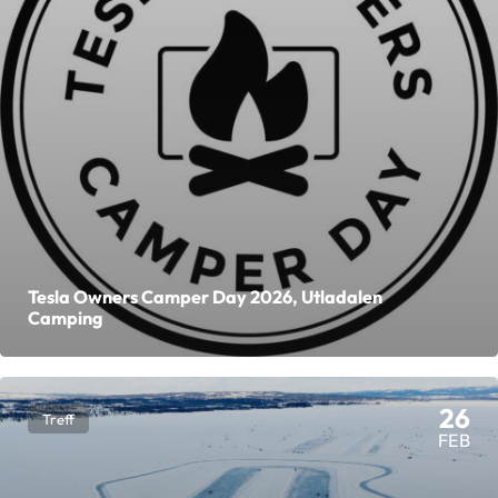
Tesla Owners Camper Day 2026, Utladalen
Camping
26
Treff
FEB