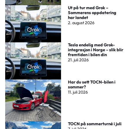
Ut på tur med Grok –
Sommerens oppdatering
har landet
2. august 2026
Tesla endelig med Grok-
integrasjon i Norge – slik blir
fremtiden i bilen din
21. juli 2026
Har du sett TOCN-bilen i
sommer?
11. juli 2026
TOCN på sommerturné i juli
7. juli 2026