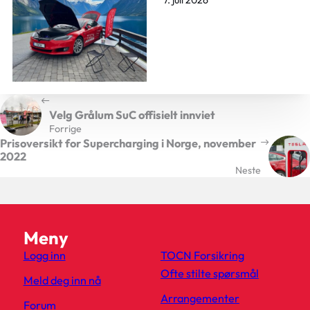
Velg Grålum SuC offisielt innviet
Forrige
Prisoversikt for Supercharging i Norge, november
2022
Neste
Meny
Logg inn
TOCN Forsikring
Ofte stilte spørsmål
Meld deg inn nå
Arrangementer
Forum