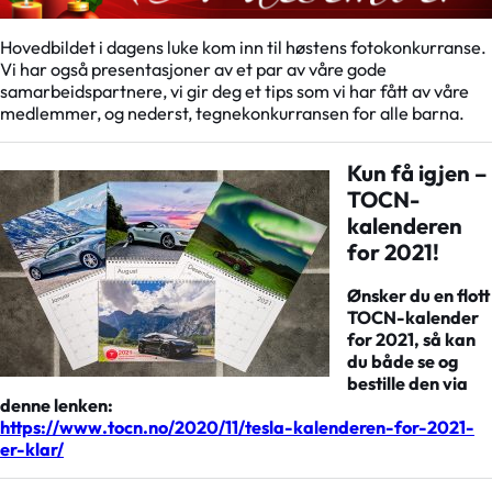
Hovedbildet i dagens luke kom inn til høstens fotokonkurranse.
Vi har også presentasjoner av et par av våre gode
samarbeidspartnere, vi gir deg et tips som vi har fått av våre
medlemmer, og nederst, tegnekonkurransen for alle barna.
Kun få igjen –
TOCN-
kalenderen
for 2021!
Ønsker du en flott
TOCN-kalender
for 2021, så kan
du både se og
bestille den via
denne lenken:
https://www.tocn.no/2020/11/tesla-kalenderen-for-2021-
er-klar/