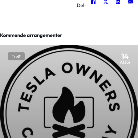
Del:
Kommende arrangementer
14
Treff
AUG