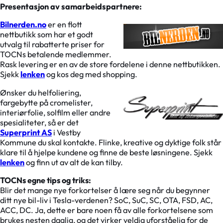
Presentasjon av samarbeidspartnere:
Bilnerden.no
er en flott
nettbutikk som har et godt
utvalg til rabatterte priser for
TOCNs betalende medlemmer.
Rask levering er en av de store fordelene i denne nettbutikken.
Sjekk
lenken
og kos deg med shopping.
Ønsker du helfoliering,
fargebytte på cromelister,
interiørfolie, solfilm eller andre
spesialiteter, så er det
Superprint AS
i Vestby
Kommune du skal kontakte. Flinke, kreative og dyktige folk står
klare til å hjelpe kundene og finne de beste løsningene. Sjekk
lenken
og finn ut av alt de kan tilby.
TOCNs egne tips og triks:
Blir det mange nye forkortelser å lære seg når du begynner
ditt nye bil-liv i Tesla-verdenen? SoC, SuC, SC, OTA, FSD, AC,
ACC, DC. Ja, dette er bare noen få av alle forkortelsene som
brukes nesten daglig, og det virker veldig uforståelig for de