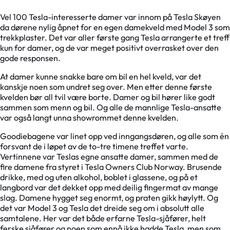
Vel 100 Tesla-interesserte damer var innom på Tesla Skøyen
da dørene nylig åpnet for en egen damekveld med Model 3 som
trekkplaster. Det var aller første gang Tesla arrangerte et treff
kun for damer, og de var meget positivt overrasket over den
gode responsen.
At damer kunne snakke bare om bil en hel kveld, var det
kanskje noen som undret seg over. Men etter denne første
kvelden bør all tvil være borte. Damer og bil hører like godt
sammen som menn og bil. Og alle de mannlige Tesla-ansatte
var også langt unna showrommet denne kvelden.
Goodiebagene var linet opp ved inngangsdøren, og alle som én
forsvant de i løpet av de to-tre timene treffet varte.
Vertinnene var Teslas egne ansatte damer, sammen med de
fire damene fra styret i Tesla Owners Club Norway. Brusende
drikke, med og uten alkohol, boblet i glassene, og på et
langbord var det dekket opp med deilig fingermat av mange
slag. Damene hygget seg enormt, og praten gikk høylytt. Og
det var Model 3 og Tesla det dreide seg om i absolutt alle
samtalene. Her var det både erfarne Tesla-sjåfører, helt
ferske sjåfører og noen som ennå ikke hadde Tesla, men som