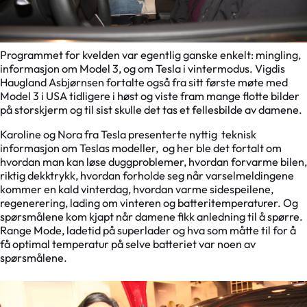
Programmet for kvelden var egentlig ganske enkelt: mingling,
informasjon om Model 3, og om Tesla i vintermodus. Vigdis
Haugland Asbjørnsen fortalte også fra sitt første møte med
Model 3 i USA tidligere i høst og viste fram mange flotte bilder
på storskjerm og til sist skulle det tas et fellesbilde av damene.
Karoline og Nora fra Tesla presenterte nyttig teknisk
informasjon om Teslas modeller, og her ble det fortalt om
hvordan man kan løse duggproblemer, hvordan forvarme bilen,
riktig dekktrykk, hvordan forholde seg når varselmeldingene
kommer en kald vinterdag, hvordan varme sidespeilene,
regenerering, lading om vinteren og batteritemperaturer. Og
spørsmålene kom kjapt når damene fikk anledning til å spørre.
Range Mode, ladetid på superlader og hva som måtte til for å
få optimal temperatur på selve batteriet var noen av
spørsmålene.