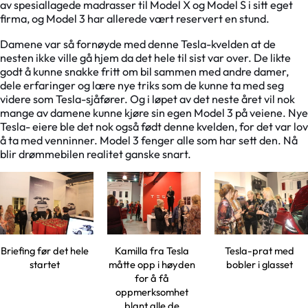
av spesiallagede madrasser til Model X og Model S i sitt eget
firma, og Model 3 har allerede vært reservert en stund.
Damene var så fornøyde med denne Tesla-kvelden at de
nesten ikke ville gå hjem da det hele til sist var over. De likte
godt å kunne snakke fritt om bil sammen med andre damer,
dele erfaringer og lære nye triks som de kunne ta med seg
videre som Tesla-sjåfører. Og i løpet av det neste året vil nok
mange av damene kunne kjøre sin egen Model 3 på veiene. Nye
Tesla- eiere ble det nok også født denne kvelden, for det var lov
å ta med venninner. Model 3 fenger alle som har sett den. Nå
blir drømmebilen realitet ganske snart.
Briefing før det hele
Kamilla fra Tesla
Tesla-prat med
startet
måtte opp i høyden
bobler i glasset
for å få
oppmerksomhet
blant alle de