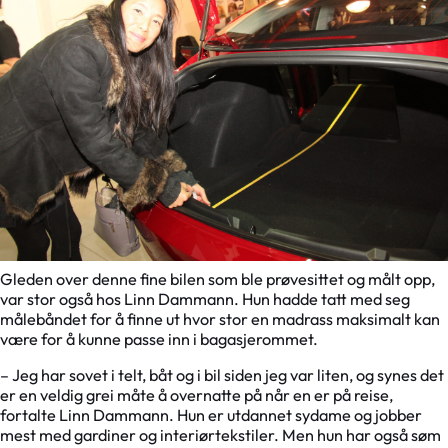
Gleden over denne fine bilen som ble prøvesittet og målt opp,
var stor også hos Linn Dammann. Hun hadde tatt med seg
målebåndet for å finne ut hvor stor en madrass maksimalt kan
være for å kunne passe inn i bagasjerommet.
– Jeg har sovet i telt, båt og i bil siden jeg var liten, og synes det
er en veldig grei måte å overnatte på når en er på reise,
fortalte Linn Dammann. Hun er utdannet sydame og jobber
mest med gardiner og interiørtekstiler. Men hun har også søm