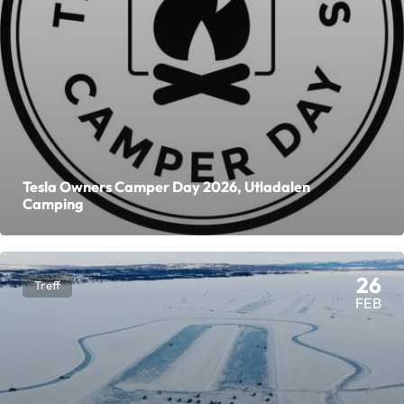
Tesla Owners Camper Day 2026, Utladalen
Camping
26
Treff
FEB