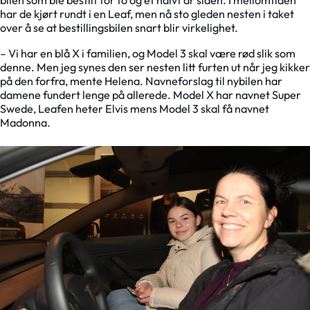
bilen som ble bestilt for to og et halvt år siden. I mellomtiden
har de kjørt rundt i en Leaf, men nå sto gleden nesten i taket
over å se at bestillingsbilen snart blir virkelighet.
– Vi har en blå X i familien, og Model 3 skal være rød slik som
denne. Men jeg synes den ser nesten litt furten ut når jeg kikker
på den forfra, mente Helena. Navneforslag til nybilen har
damene fundert lenge på allerede. Model X har navnet Super
Swede, Leafen heter Elvis mens Model 3 skal få navnet
Madonna.