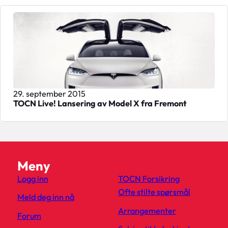
29. september 2015
TOCN Live! Lansering av Model X fra Fremont
Meny
Logg inn
TOCN Forsikring
Ofte stilte spørsmål
Meld deg inn nå
Arrangementer
Forum