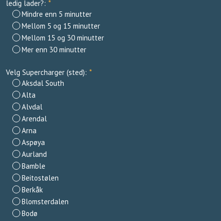
ledig lader?:
*
Mindre enn 5 minutter
Mellom 5 og 15 minutter
Mellom 15 og 30 minutter
Mer enn 30 minutter
Velg Supercharger (sted):
*
Aksdal South
Alta
Alvdal
Arendal
Arna
Aspøya
Aurland
Bamble
Beitostølen
Berkåk
Blomsterdalen
Bodø