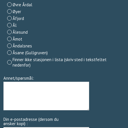
Øvre Årdal
Øyer
Åfjord
Ål
Ålesund
Åmot
Åndalsnes
Åsane (Gullgruven)
Finner ikke stasjonen i lista (skriv sted i tekstfeltet
nedenfor)
Annet/spørsmål:
Din e-postadresse (dersom du
ønsker kopi) :