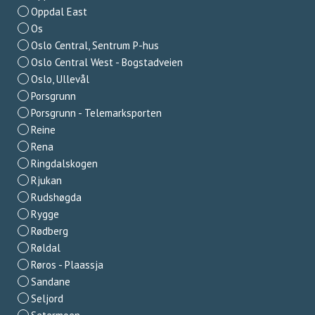
Oppdal East
Os
Oslo Central, Sentrum P-hus
Oslo Central West - Bogstadveien
Oslo, Ullevål
Porsgrunn
Porsgrunn - Telemarksporten
Reine
Rena
Ringdalskogen
Rjukan
Rudshøgda
Rygge
Rødberg
Røldal
Røros - Plaassja
Sandane
Seljord