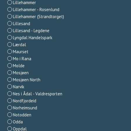
Lillehammer
Lillehammer - Rosenlund
Lillehammer (Strandtorget)
Lillesand
Lillesand - Legdene
Lyngdal Handelspark
Lærdal
Maurset
Mo i Rana
Molde
Mosjøen
Mosjøen North
Narvik
Nes i Ådal - Valdresporten
Nordfjordeid
Norheimsund
Notodden
Odda
Oppdal