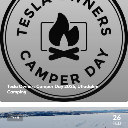
Tesla Owners Camper Day 2026, Utladalen
Camping
26
Treff
FEB