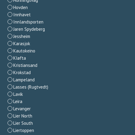
Honningsvåg
Hovden
Innhavet
Innlandsporten
Jaren Spydeberg
Jessheim
Karasjok
Kautokeino
Kløfta
Kristiansand
Krokstad
Lampeland
Lasses (Rugtvedt)
Lavik
Leira
Levanger
Lier North
Lier South
Liertoppen