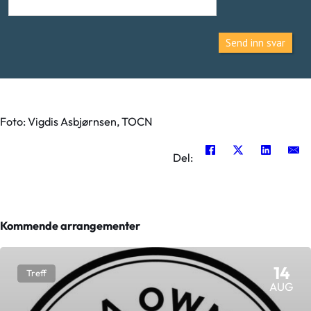
Send inn svar
Foto: Vigdis Asbjørnsen, TOCN
Del:
Kommende arrangementer
14
Treff
AUG