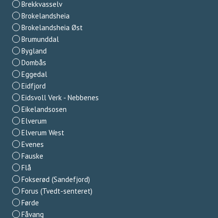
Brekkvasselv
Brokelandsheia
Brokelandsheia Øst
Brumunddal
Bygland
Dombås
Eggedal
Eidfjord
Eidsvoll Verk - Nebbenes
Eikelandsosen
Elverum
Elverum West
Evenes
Fauske
Flå
Fokserød (Sandefjord)
Forus (Tvedt-senteret)
Førde
Fåvang