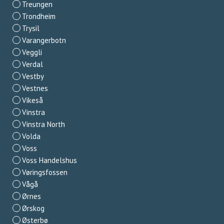
Treungen
Trondheim
Trysil
Varangerbotn
Veggli
Verdal
Vestby
Vestnes
Vikeså
Vinstra
Vinstra North
Volda
Voss
Voss Handelshus
Vøringsfossen
Vågå
Ørnes
Ørskog
Østerbø