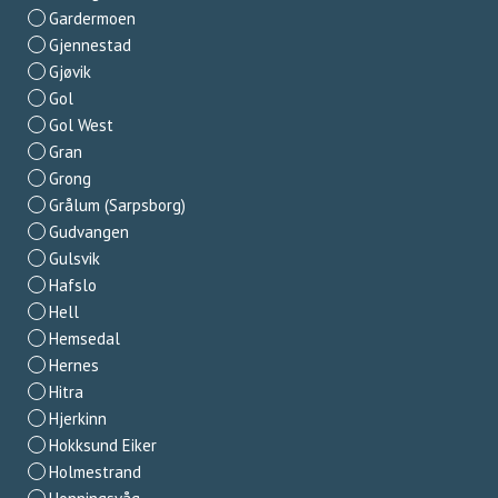
Gardermoen
Gjennestad
Gjøvik
Gol
Gol West
Gran
Grong
Grålum (Sarpsborg)
Gudvangen
Gulsvik
Hafslo
Hell
Hemsedal
Hernes
Hitra
Hjerkinn
Hokksund Eiker
Holmestrand