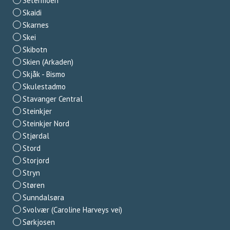
Setermoen
Skaidi
Skarnes
Skei
Skibotn
Skien (Arkaden)
Skjåk - Bismo
Skulestadmo
Stavanger Central
Steinkjer
Steinkjer Nord
Stjørdal
Stord
Storjord
Stryn
Støren
Sunndalsøra
Svolvær (Caroline Harveys vei)
Sørkjosen