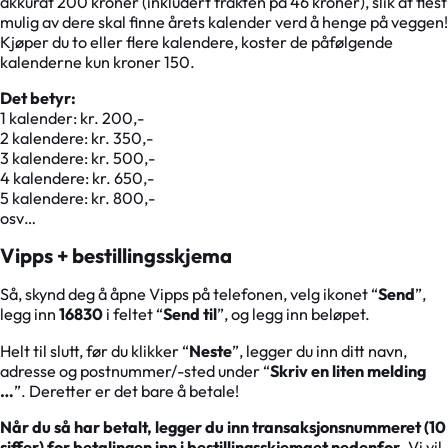
akkurat 200 kroner (inkludert frakten på 46 kroner), slik at flest
mulig av dere skal finne årets kalender verd å henge på veggen!
Kjøper du to eller flere kalendere, koster de påfølgende
kalenderne kun kroner 150.
Det betyr:
1 kalender: kr. 200,-
2 kalendere: kr. 350,-
3 kalendere: kr. 500,-
4 kalendere: kr. 650,-
5 kalendere: kr. 800,-
osv…
Vipps + bestillingsskjema
Så, skynd deg å åpne Vipps på telefonen, velg ikonet “
Send
”,
legg inn
16830
i feltet “
Send til
”, og legg inn beløpet.
Helt til slutt, før du klikker “
Neste
”, legger du inn ditt navn,
adresse og postnummer/-sted under “
Skriv en liten melding
…
”. Deretter er det bare å betale!
Når du så har betalt, legger du inn transaksjonsnummeret (10
siffer) for betalingen inn i bestillingsskjemaet nedenfor
. Vi vil