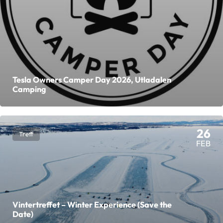
Tesla Owners Camper Day 2026, Utladalen
Camping
26
Treff
FEB
Vintertreffet – Winter Experience (Save the
Date)