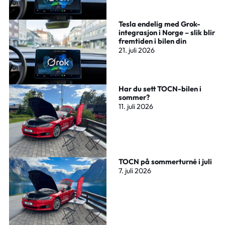
Tesla endelig med Grok-
integrasjon i Norge – slik blir
fremtiden i bilen din
21. juli 2026
Har du sett TOCN-bilen i
sommer?
11. juli 2026
TOCN på sommerturné i juli
7. juli 2026