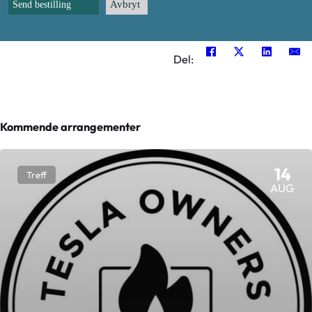
Avbryt
Send bestilling
Del:
Kommende arrangementer
14
Treff
AUG