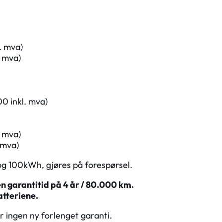
 mva)
 mva)
nkl. mva)
 mva)
 mva)
g 100kWh, gjøres på forespørsel.
en garantitid på 4 år / 80.000 km.
atteriene.
er ingen ny forlenget garanti.