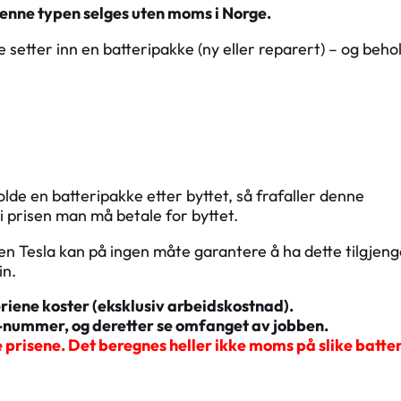
denne typen selges uten moms i Norge.
e setter inn en batteripakke (ny eller reparert) – og beho
de en batteripakke etter byttet, så frafaller denne
 prisen man må betale for byttet.
n Tesla kan på ingen måte garantere å ha dette tilgjeng
in.
teriene koster (eksklusiv arbeidskostnad).
IN-nummer, og deretter se omfanget av jobben.
e prisene. Det beregnes heller ikke moms på slike batter