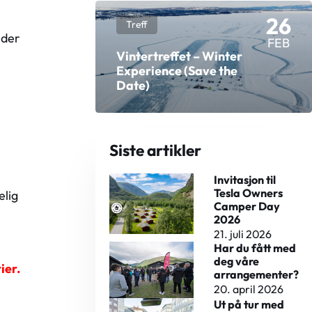
26
Treff
lder
FEB
Vintertreffet – Winter
Experience (Save the
Date)
Siste artikler
Invitasjon til
Tesla Owners
elig
Camper Day
2026
21. juli 2026
Har du fått med
deg våre
ier.
arrangementer?
20. april 2026
Ut på tur med