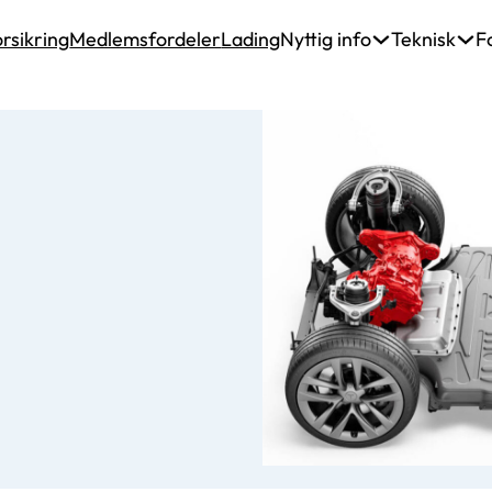
rsikring
Medlemsfordeler
Lading
Nyttig info
Teknisk
F