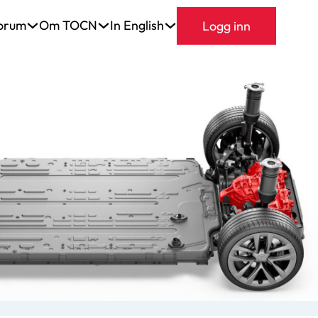
orum
Om TOCN
In English
Logg inn