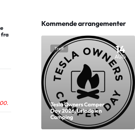
Kommende arrangementer
ge
 fra
14
Treff
AUG
000.
Tesla Owners Camper
Day 2026, Utladalen
Camping