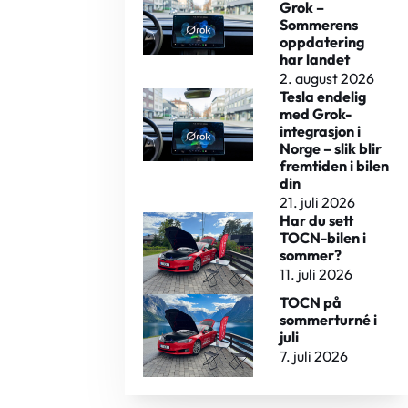
Grok –
Sommerens
oppdatering
har landet
2. august 2026
Tesla endelig
med Grok-
integrasjon i
Norge – slik blir
fremtiden i bilen
din
21. juli 2026
Har du sett
TOCN-bilen i
sommer?
11. juli 2026
TOCN på
sommerturné i
juli
7. juli 2026