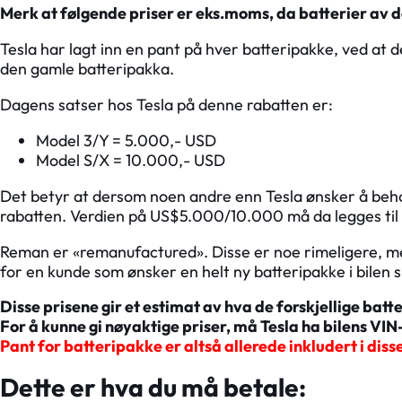
Merk at følgende priser er eks.moms, da batterier av 
Tesla har lagt inn en pant på hver batteripakke, ved at d
den gamle batteripakka.
Dagens satser hos Tesla på denne rabatten er:
Model 3/Y = 5.000,- USD
Model S/X = 10.000,- USD
Det betyr at dersom noen andre enn Tesla ønsker å behol
rabatten. Verdien på US$5.000/10.000 må da legges til i
Reman er «remanufactured». Disse er noe rimeligere, me
for en kunde som ønsker en helt ny batteripakke i bilen s
Disse prisene gir et estimat av hva de forskjellige bat
For å kunne gi nøyaktige priser, må Tesla ha bilens V
Pant for batteripakke er altså allerede inkludert i diss
Dette er hva du må betale: