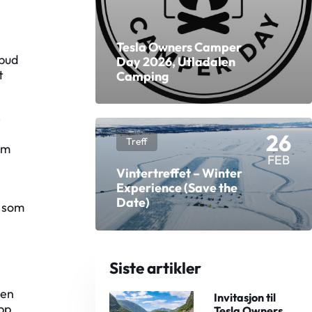
Tesla Owners Camper
lbud
Day 2026, Utladalen
t
Camping
-
26
Treff
om
FEB
Vintertreffet – Winter
Experience (Save the
Date)
n som
Siste artikler
len
Invitasjon til
pp
Tesla Owners