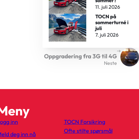
sommer?
11. juli 2026
TOCN på
sommerturné i
juli
7. juli 2026
Oppgradering fra 3G til 4G
Neste
Meny
ogg inn
TOCN Forsikring
Ofte stilte spørsmål
eld deg inn nå