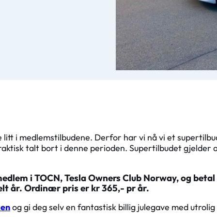
 litt i medlemstilbudene. Derfor har vi nå vi et supertilbu
ktisk talt bort i denne perioden. Supertilbudet gjelder a
medlem i TOCN, Tesla Owners Club Norway, og betal
elt år. Ordinær pris er kr 365,- pr år.
ken
og gi deg selv en fantastisk billig julegave med utrolig