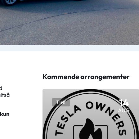
Kommende arrangementer
d
ltså
14
Treff
AUG
 kun