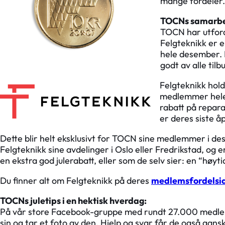
mange fordeler.
TOCNs samarbei
TOCN har utford
Felgteknikk er 
hele desember. E
godt av alle til
Felgteknikk holde
medlemmer hele å
rabatt på repara
er deres siste åp
Dette blir helt eksklusivt for TOCN sine medlemmer i des
Felgteknikk sine avdelinger i Oslo eller Fredrikstad, og
en ekstra god julerabatt, eller som de selv sier: en “høyti
Du finner alt om Felgteknikk på deres
medlemsfordelsi
TOCNs juletips i en hektisk hverdag:
På vår store Facebook-gruppe med rundt 27.000 medlemm
sin og tar et foto av den. Hjelp og svar får de også gan