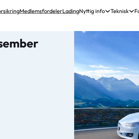
rsikring
Medlemsfordeler
Lading
Nyttig info
Teknisk
F
esember