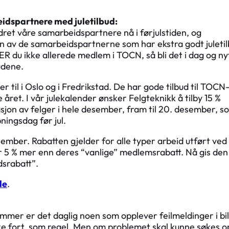
dspartnere med juletilbud:
ret våre samarbeidspartnere nå i førjulstiden, og
en av de samarbeidspartnerne som har ekstra godt juleti
R du ikke allerede medlem i TOCN, så bli det i dag og ny
budene.
r til i Oslo og i Fredrikstad. De har gode tilbud til TOCN
ret. I vår julekalender ønsker Felgteknikk å tilby 15 %
sjon av felger i hele desember, fram til 20. desember, s
ningsdag før jul.
ember. Rabatten gjelder for alle typer arbeid utført ved
 er 5 % mer enn deres “vanlige” medlemsrabatt. Nå gis de
dsrabatt”.
de
.
er er det daglig noen som opplever feilmeldinger i bi
ske fort, som regel. Men om problemet skal kunne søkes o