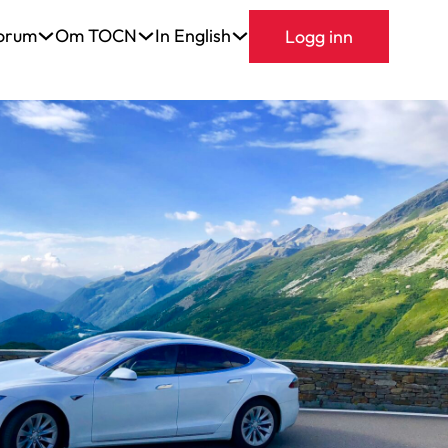
orum
Om TOCN
In English
Logg inn