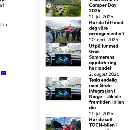
et
Camper Day
2026
21. juli 2026
Har du fått med
lpen
deg våre
arrangementer?
20. april 2026
Ut på tur med
Grok –
Sommerens
oppdatering
har landet
2. august 2026
Tesla endelig
med Grok-
integrasjon i
Norge – slik blir
fremtiden i bilen
din
21. juli 2026
Har du sett
TOCN-bilen i