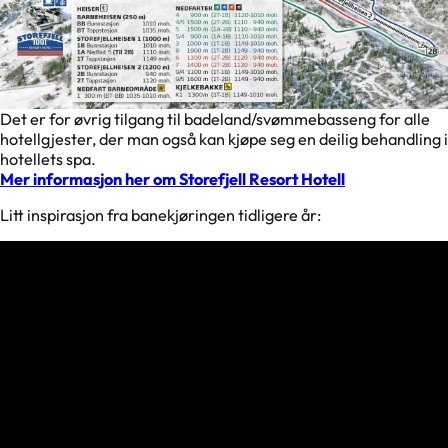
Det er for øvrig tilgang til badeland/svømmebasseng for alle
hotellgjester, der man også kan kjøpe seg en deilig behandling i
hotellets spa.
Mer informasjon her om Storefjell Resort Hotell
Litt inspirasjon fra banekjøringen tidligere år: