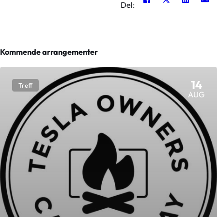
Del:
Kommende arrangementer
14
Treff
AUG