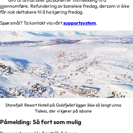
*** Gitt at antall biler på banen er tilstrekkelig til å
gjennomføre. Refundering av baneleie fredag, dersom vi ikke
får nok deltakere til å ha kjøring fredag.
Spørsmål? Ta kontakt via vårt
supportsystem
.
Storefjell Resort Hotell på Golsfjellet ligger ikke så langt unna
Tisleia, der vi kjører på isbane
Påmelding: Så fort som mulig