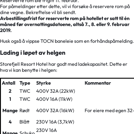
Reserverte rom ble frigitt 11. februar.
For påmeldinger etter dette, vil vi forsøke å reservere rom på
dine vegne. Bekreftelse vil bli sendt.
Avbestillingsfrist for reserverte rom på hotellet er satt til én
måned før overnattingsdatoene, altså 7., 8. eller 9. februar
2019.
Husk også å vippse TOCN baneleie som en forhåndspåmelding.
Lading i løpet av helgen
Storefjell Resort Hotel har godt med ladekapasitet. Dette er
hva vi kan benytte i helgen:
Antall
Type
Styrke
Kommentar
2
TWC
400V 32A (22kW)
1
TWC
400V 16A (11kW)
Mange
Rødt
400V 32A (16kW)
For eiere med egen 3
4
Blått
230V 16A (3,7kW)
230V 16A
Mange
Schuko