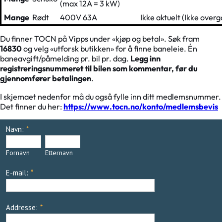
(max 12A = 3 kW)
Mange
Rødt
400V 63A
Ikke aktuelt (Ikke over
Du finner TOCN på Vipps under «kjøp og betal». Søk fram
16830
og velg «utforsk butikken» for å finne baneleie. Én
baneavgift/påmelding pr. bil pr. dag.
Legg inn
registreringsnummeret til bilen som kommentar, før du
gjennomfører betalingen
.
I skjemaet nedenfor må du også fylle inn ditt medlemsnummer.
Det finner du her:
https://www.tocn.no/konto/medlemsbevis
Navn:
*
Fornavn
Etternavn
E-mail:
*
Addresse:
*