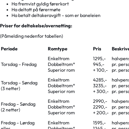
Ha fremvist gyldig førerkort
Ha deltatt på førermøte
Ha betalt deltakeravgift – som er baneleien
Priser for deltakelse/overnatting:
(Påmelding nedenfor tabellen)
Periode
Romtype
Pris
Beskriv
Enkeltrom
1295,-
halvpen
Torsdag – Fredag
Dobbeltrom*
945,-
pr. pers
Superior rom
+ 100,-
pr. pers
Enkeltrom
4285,-
halvpen
Torsdag – Søndag
Dobbeltrom*
3235,-
pr. pers
(3 netter)
Superior rom
+ 300,-
pr. pers
Enkeltrom
2990,-
halvpen
Fredag – Søndag
Dobbeltrom*
2290,-
pr. pers
(2 netter)
Superior rom
+ 200,-
pr. pers
Fredag – Lørdag
Enkeltrom
1595,-
halvpen
eller
Dobbeltrom*
1245,-
pr. pers