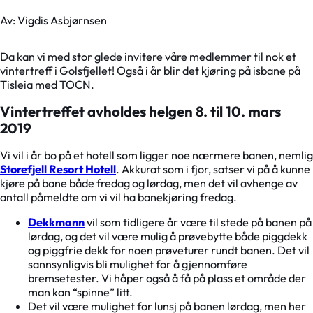
Av: Vigdis Asbjørnsen
Da kan vi med stor glede invitere våre medlemmer til nok et
vintertreff i Golsfjellet! Også i år blir det kjøring på isbane på
Tisleia med TOCN.
Vintertreffet avholdes helgen 8. til 10. mars
2019
Vi vil i år bo på et hotell som ligger noe nærmere banen, nemlig
Storefjell Resort Hotell
. Akkurat som i fjor, satser vi på å kunne
kjøre på bane både fredag og lørdag, men det vil avhenge av
antall påmeldte om vi vil ha banekjøring fredag.
Dekkmann
vil som tidligere år være til stede på banen på
lørdag, og det vil være mulig å prøvebytte både piggdekk
og piggfrie dekk for noen prøveturer rundt banen. Det vil
sannsynligvis bli mulighet for å gjennomføre
bremsetester. Vi håper også å få på plass et område der
man kan “spinne” litt.
Det vil være mulighet for lunsj på banen lørdag, men her