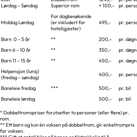
Lørdag – Søndag
Superior rom
+ 100,-
pr. pers
For dagbesøkende
Middag Lørdag
(er inkludert for
495,-
pr. pers
hotellgjester)
Barn 0 – 5 år
**
200,-
pr. døgn
Barn 6 – 10 år
**
350,-
pr. døgn
Barn 11 – 15 år
**
450,-
pr. døgn
Helpensjon (lunsj)
400,-
pr. pers
(fredag – søndag)
Baneleie fredag
***
500,-
pr. bil
Baneleie lørdag
500,-
pr. bil
* Dobbeltromspriser forutsetter to personer (eller flere) pr.
rom.
** Ett barn og kun én voksen på dobbeltrom, gir enkeltrompris
for voksen.