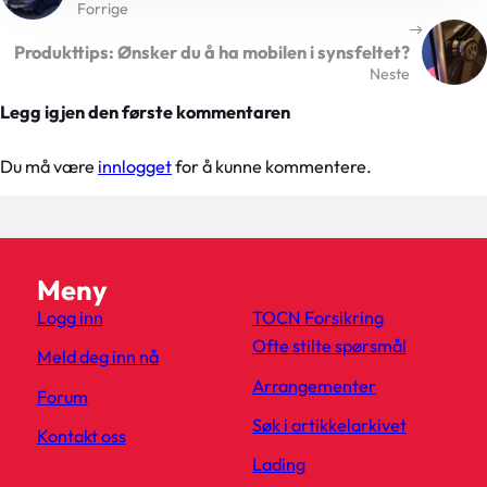
Forrige
Produkttips: Ønsker du å ha mobilen i synsfeltet?
Neste
Legg igjen den første kommentaren
Du må være
innlogget
for å kunne kommentere.
Meny
Logg inn
TOCN Forsikring
Ofte stilte spørsmål
Meld deg inn nå
Arrangementer
Forum
Søk i artikkelarkivet
Kontakt oss
Lading