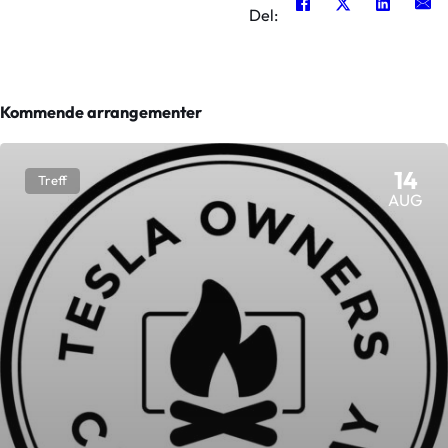
Del:
Kommende arrangementer
14
Treff
AUG