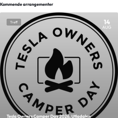
Kommende arrangementer
14
Treff
AUG
Tesla Owners Camper Day 2026, Utladalen