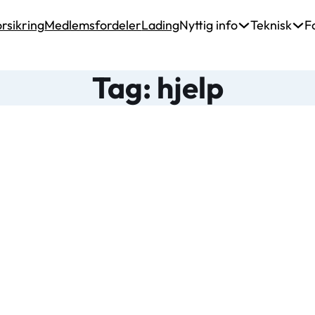
rsikring
Medlemsfordeler
Lading
Nyttig info
Teknisk
F
Tag: hjelp