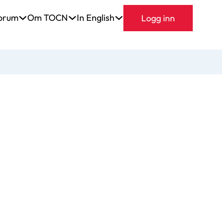
orum
Om TOCN
In English
Logg inn