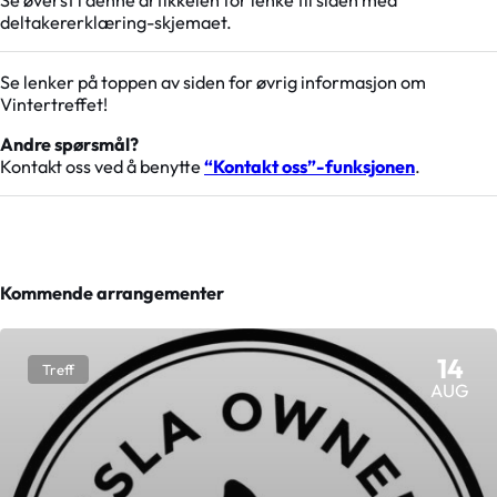
Se øverst i denne artikkelen for lenke til siden med
deltakererklæring-skjemaet.
Se lenker på toppen av siden for øvrig informasjon om
Vintertreffet!
Andre spørsmål?
Kontakt oss ved å benytte
“Kontakt oss”-funksjonen
.
Kommende arrangementer
14
Treff
AUG