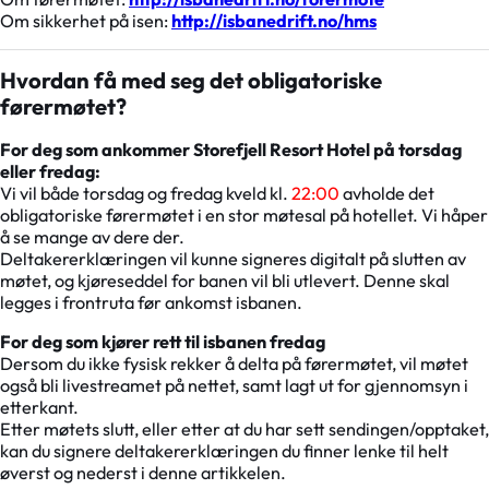
Om sikkerhet på isen:
http://isbanedrift.no/hms
Hvordan få med seg det obligatoriske
førermøtet?
For deg som ankommer Storefjell Resort Hotel på torsdag
eller fredag:
Vi vil både torsdag og fredag kveld kl.
22:00
avholde det
obligatoriske førermøtet i en stor møtesal på hotellet. Vi håper
å se mange av dere der.
Deltakererklæringen vil kunne signeres digitalt på slutten av
møtet, og kjøreseddel for banen vil bli utlevert. Denne skal
legges i frontruta før ankomst isbanen.
For deg som kjører rett til isbanen fredag
Dersom du ikke fysisk rekker å delta på førermøtet, vil møtet
også bli livestreamet på nettet, samt lagt ut for gjennomsyn i
etterkant.
Etter møtets slutt, eller etter at du har sett sendingen/opptaket,
kan du signere deltakererklæringen du finner lenke til helt
øverst og nederst i denne artikkelen.