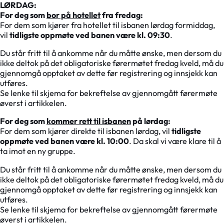
LØRDAG:
For deg som
bor på hotellet
fra fredag:
For dem som kjører fra hotellet til isbanen lørdag formiddag,
vil
tidligste oppmøte ved banen være kl. 09:30
.
Du står fritt til å ankomme når du måtte ønske, men dersom du
ikke deltok på det obligatoriske førermøtet fredag kveld, må du
gjennomgå opptaket av dette før registrering og innsjekk kan
utføres.
Se lenke til skjema for bekreftelse av gjennomgått førermøte
øverst i artikkelen.
For deg som
kommer rett til isbanen
på lørdag:
For dem som kjører direkte til isbanen lørdag, vil
tidligste
oppmøte ved banen være kl. 10:00
. Da skal vi være klare til å
ta imot en ny gruppe.
Du står fritt til å ankomme når du måtte ønske, men dersom du
ikke deltok på det obligatoriske førermøtet fredag kveld, må du
gjennomgå opptaket av dette før registrering og innsjekk kan
utføres.
Se lenke til skjema for bekreftelse av gjennomgått førermøte
øverst i artikkelen.