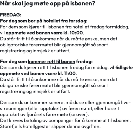
Når skal jeg møte opp på isbanen?
FREDAG:
For deg som
bor på hotellet
fra torsdag:
For dem som kjører til isbanen fra hotellet fredag formiddag,
vil
oppmøte ved banen være kl. 10:00
.
Du står fritt til å ankomme når du måtte ønske, men det
obligatoriske førermøtet blir gjennomgått så snart
registrering og innsjekk er utført.
For deg som
kommer rett til banen
fredag:
Dersom du kjører rett til isbanen fredag formiddag, vil
tidligste
oppmøte ved banen være kl. 11:00
.
Du står fritt til å ankomme når du måtte ønske, men det
obligatoriske førermøtet blir gjennomgått så snart
registrering og innsjekk er utført.
Dersom du ankommer senere, må du se eller gjennomgå live-
streamingen (eller opptaket) av førermøtet, eller ha sett
opptaket av fjorårets førermøte (se over).
Det kreves betaling av bompenger for å komme ut til isbanen.
Storefjells hotellgjester slipper denne avgiften.