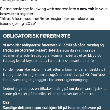
Please paste the following web address into a
new tab
in your
browser to register:
“https://tocn.no/annet/informasjon-for-deltakere-pa-
isbanekjoring-2025”
OBLIGATORISK FØRERMØTE
Vi avholder obligatorisk førermøte kl. 22:00 på både torsdag og
fredag, på Storefjell Resort Hotel.
Dersom du skal kjøre på
isbanen allerede fredag, og ankommer hotellet etter kl. 22:00
torsdag kveld, krysser du av for dette i skjemaet nedenfor.
For dem som ikke rekker møtet, eller ankommer banen direkte på
fredag eller lørdag, vil møtet også bli sendt live på vår YouTube-
kanal, samt tilgjengeliggjort for senere gjennomgang.
Nedenfor gir du oss en tilbakemelding på om du vil være fysisk til
stede på møtet på hotellet, eller om du ser det på nettet.
OBS!
Samtlige deltakere som skal kjøre bil på isbanen, må svare på