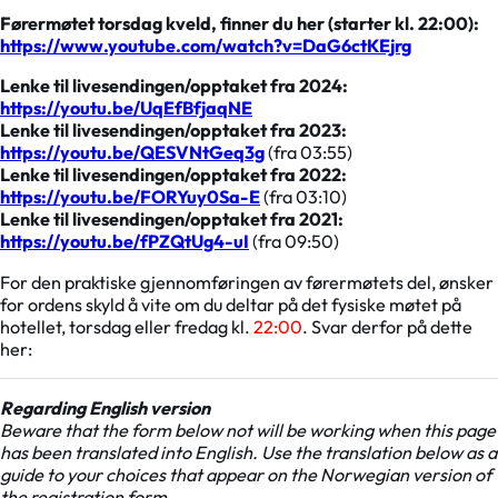
Førermøtet torsdag kveld, finner du her (starter kl. 22:00):
https://www.youtube.com/watch?v=DaG6ctKEjrg
Lenke til livesendingen/opptaket fra 2024:
https://youtu.be/UqEfBfjaqNE
Lenke til livesendingen/opptaket fra 2023:
https://youtu.be/QESVNtGeq3g
(fra 03:55)
Lenke til livesendingen/opptaket fra 2022:
https://youtu.be/FORYuy0Sa-E
(fra 03:10)
Lenke til livesendingen/opptaket fra 2021:
https://youtu.be/fPZQtUg4-uI
(fra 09:50)
For den praktiske gjennomføringen av førermøtets del, ønsker
for ordens skyld å vite om du deltar på det fysiske møtet på
hotellet, torsdag eller fredag kl.
22:00
. Svar derfor på dette
her:
Regarding English version
Beware that the form below not will be working when this page
has been translated into English. Use the translation below as a
guide to your choices that appear on the Norwegian version of
the registration form.