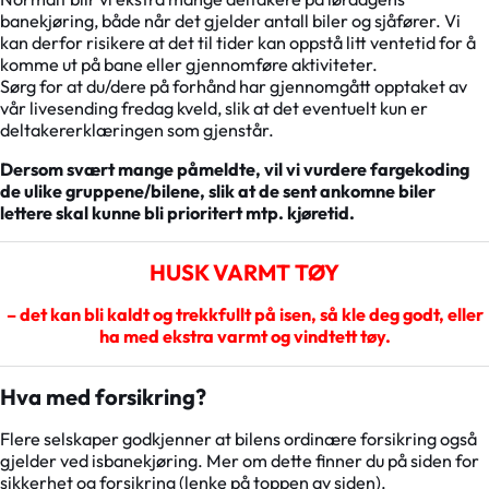
banekjøring, både når det gjelder antall biler og sjåfører. Vi
kan derfor risikere at det til tider kan oppstå litt ventetid for å
komme ut på bane eller gjennomføre aktiviteter.
Sørg for at du/dere på forhånd har gjennomgått opptaket av
vår livesending fredag kveld, slik at det eventuelt kun er
deltakererklæringen som gjenstår.
Dersom svært mange påmeldte, vil vi vurdere fargekoding
de ulike gruppene/bilene, slik at de sent ankomne biler
lettere skal kunne bli prioritert mtp. kjøretid.
HUSK VARMT TØY
– det kan bli kaldt og trekkfullt på isen, så kle deg godt, eller
ha med ekstra varmt og vindtett tøy.
Hva med forsikring?
Flere selskaper godkjenner at bilens ordinære forsikring også
gjelder ved isbanekjøring. Mer om dette finner du på siden for
sikkerhet og forsikring (lenke på toppen av siden).