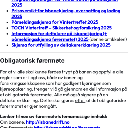
2025
Prisoversikt for isbanekjøring, overnatting og lading
2025
Påmeldingsskjema for Vintertreffet 2025
TOCN Vintertreff – Sikkerhet og forsikring 2025
Informasjon for deltakere på isbanekjøring (+
påmeldingsskjema førermøtet) 2025
(denne artikkelen)
Skjema for utfylling av deltakererklæring 2025
Obligatorisk førermøte
For at vi alle skal kunne ferdes trygt på banen og oppfylle alle
regler som er ilagt oss, både av banen og
forsikringsselskapene som har godkjent kjøringen som
kjøreopplæring, trenger vi å gå gjennom en del informasjon på
et obligatorisk førermøte. Alle må også signere på en
deltakererklæring. Dette skal gjøres
etter
at det obligatoriske
førermøtet er gjennomgått.
Lenker til noe av førermøtets temamessige innhold:
Om banene:
http://isbanedrift.no
Om førermøtet:
http://isbanedrift.no/forermote