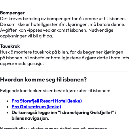
Bompenger
Det kreves betaling av bompenger for å komme ut til isbanen.
De som ikke er hotellgjester ifm. kjøringen, må betale denne.
Avgiften kan vippses ved ankomst isbanen. Nødvendige
opplysninger vil bli gitt da.
Tauekrok
Husk å montere tauekrok på bilen, før du begynner kjøringen
på isbanen. Vi anbefaler hotellgjestene å gjøre dette i hotellets
oppvarmede garasje.
Hvordan komme seg til isbanen?
Følgende kartlenker viser beste kjøreruter til isbanen:
Fra Storefjell Resort Hotel (lenke)
Fra Gol sentrum (lenke)
Du kan også legge inn “Isbanekjøring Golsfjellet” i
bilens navigasjon.
Normalt blir vi ekstra mange deltakere på lørdagens