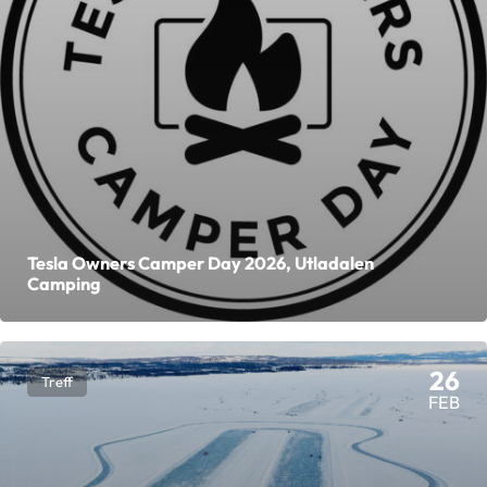
Tesla Owners Camper Day 2026, Utladalen
Camping
26
Treff
FEB