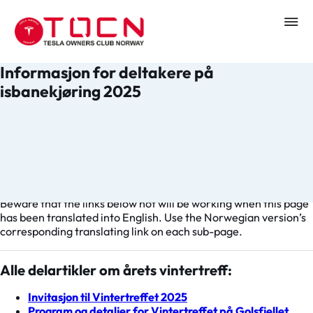
Informasjon for deltakere på
isbanekjøring 2025
Denne siden omhandler praktiske detaljer og skjemaer som
skal fylles ut av deltakerne. Her melder du deg også på det
obligatoriske førermøtet, online eller på hotellet.
Read this article in English
Beware that the links below not will be working when this page
has been translated into English. Use the Norwegian version’s
corresponding translating link on each sub-page.
Alle delartikler om årets vintertreff:
Invitasjon til Vintertreffet 2025
Program og detaljer for Vintertreffet på Golsfjellet