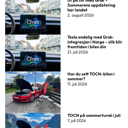
Ut på tur med Grok –
Sommerens oppdatering
har landet
2. august 2026
Tesla endelig med Grok-
integrasjon i Norge – slik blir
fremtiden i bilen din
21. juli 2026
Har du sett TOCN-bilen i
sommer?
11. juli 2026
TOCN på sommerturné i juli
7. juli 2026