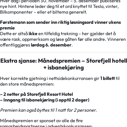
Hver dag i perioden 30. november – 5. desember publiseres
nye hint. Hintene leder deg til et ord knyttet til Tesla, vinter,
Bilkomponenter – eller et biltema generelt.
Førstemann som sender inn riktig løsningsord vinner ukens
premie
Dette er altså
ikke
en tilfeldig trekning – her gjelder det å
være rask, oppmerksom og løse gåten før alle andre. Vinneren
offentliggjøres
lørdag 6. desember
.
Ekstra sjanse: Månedspremien – Storefjell hotell
+ isbanekjøring
Hver korrekte gjetning i nettsidekonkurransen gir
1 billett
til
den store månedspremien:
– 2 netter på Storefjell Resort Hotel
– Inngang til isbanekjøring (i opptil 2 dager)
Premien kan også byttes til 1 natt for 2 personer.
Månedspremien er sponset av alle de fire
samarbeidspartnerne i adventskonkurransen: