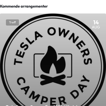
Kommende arrangementer
14
Treff
AUG