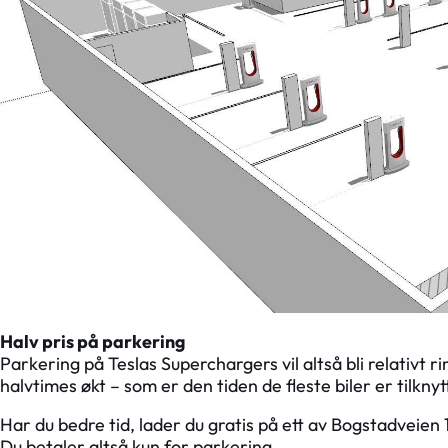
Halv pris på parkering
Parkering på Teslas Superchargers vil altså bli relativt ri
halvtimes økt – som er den tiden de fleste biler er tilknyt
Har du bedre tid, lader du gratis på ett av Bogstadveien
Du betaler altså kun for parkering.