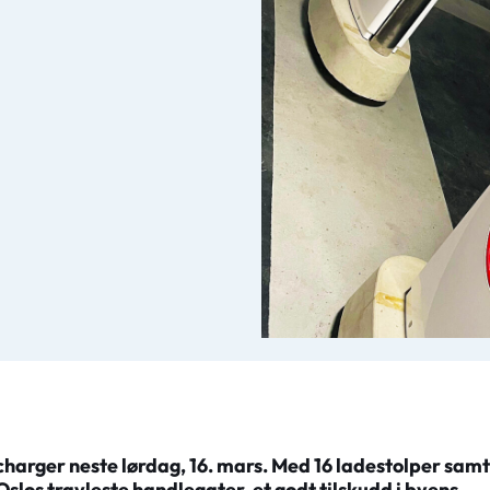
rcharger neste lørdag, 16. mars. Med 16 ladestolper samt
Oslos travleste handlegater, et godt tilskudd i byens