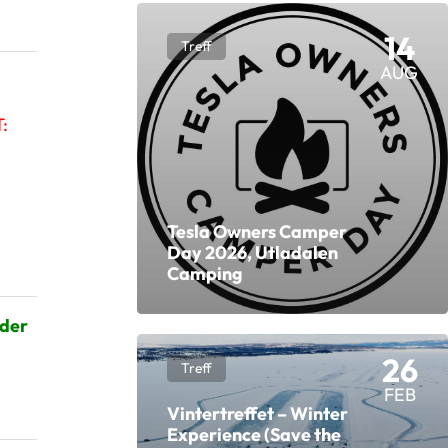
14
Treff
AUG
:
Tesla Owners Camper
Day 2026, Utladalen
Camping
 der
26
Treff
FEB
Vintertreffet – Winter
Experience (Save the