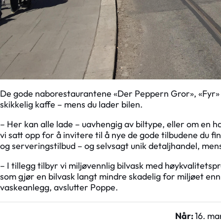
De gode naborestaurantene «Der Peppern Gror», «Fyr» og «A
skikkelig kaffe – mens du lader bilen.
– Her kan alle lade – uavhengig av biltype, eller om en h
vi satt opp for å invitere til å nye de gode tilbudene du f
og serveringstilbud – og selvsagt unik detaljhandel, mens
– I tillegg tilbyr vi miljøvennlig bilvask med høykvalitets
som gjør en bilvask langt mindre skadelig for miljøet en
vaskeanlegg, avslutter Poppe.
Når:
16. ma