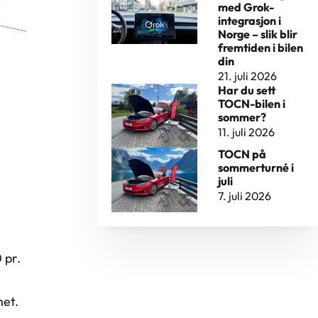
med Grok-
integrasjon i
Norge – slik blir
fremtiden i bilen
din
21. juli 2026
Har du sett
TOCN-bilen i
sommer?
11. juli 2026
TOCN på
sommerturné i
juli
7. juli 2026
 pr.
net.