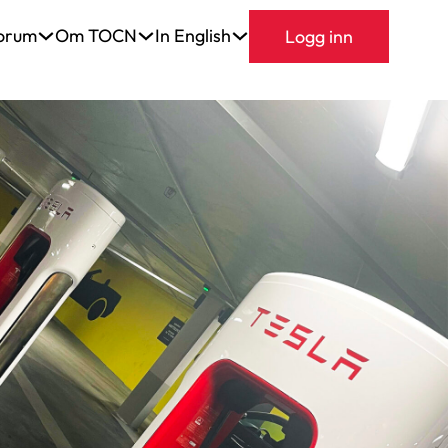
orum
Om TOCN
In English
Logg inn