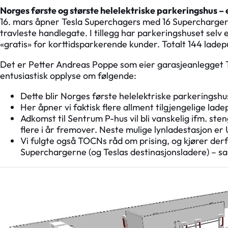
Norges første og største helelektriske parkeringshus – 
16. mars åpner Tesla Superchagers med 16 Superchargere 
travleste handlegate. I tillegg har parkeringshuset selv 
«gratis» for korttidsparkerende kunder. Totalt 144 ladepu
Det er Petter Andreas Poppe som eier garasjeanlegget Te
entusiastisk opplyse om følgende:
Dette blir Norges første helelektriske parkeringshu
Her åpner vi faktisk flere allment tilgjengelige la
Adkomst til Sentrum P-hus vil bli vanskelig ifm. 
flere i år fremover. Neste mulige lynladestasjon er U
Vi fulgte også TOCNs råd om prising, og kjører derf
Superchargerne (og Teslas destinasjonsladere) – sa