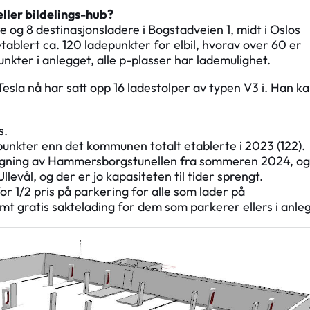
eller bildelings-hub?
og 8 destinasjonsladere i Bogstadveien 1, midt i Oslos
etablert ca. 120 ladepunkter for elbil, hvorav over 60 er
nkter i anlegget, alle p-plasser har lademulighet.
sla nå har satt opp 16 ladestolper av typen V3 i. Han k
s.
depunkter enn det kommunen totalt etablerte i 2023 (122).
stengning av Hammersborgstunellen fra sommeren 2024, og
llevål, og der er jo kapasiteten til tider sprengt.
or 1/2 pris på parkering for alle som lader på
mt gratis saktelading for dem som parkerer ellers i anle