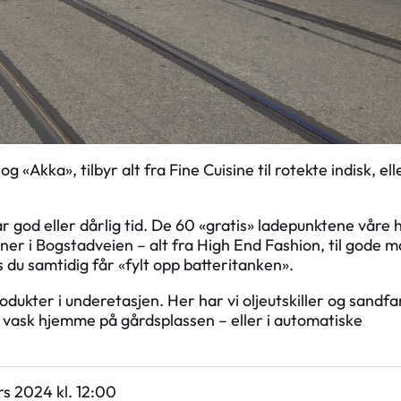
kka», tilbyr alt fra Fine Cuisine til rotekte indisk, ell
ar god eller dårlig tid. De 60 «gratis» ladepunktene våre 
inner i Bogstadveien – alt fra High End Fashion, til gode m
 du samtidig får «fylt opp batteritanken».
produkter i underetasjen. Her har vi oljeutskiller og sandfa
n vask hjemme på gårdsplassen – eller i automatiske
rs 2024 kl. 12:00