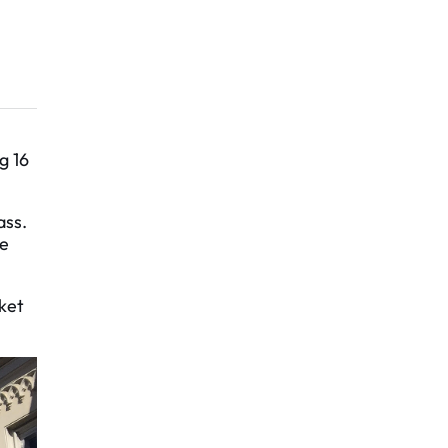
g 16
ass.
se
ket