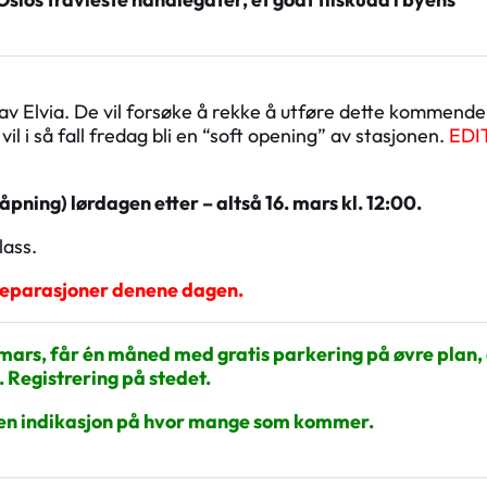
v Elvia. De vil forsøke å rekke å utføre dette kommende
il i så fall fredag bli en “soft opening” av stasjonen.
EDIT
åpning) lørdagen etter – altså 16. mars kl. 12:00.
lass.
åreparasjoner denene dagen.
rs, får én måned med gratis parkering på øvre plan,
 Registrering på stedet.
har en indikasjon på hvor mange som kommer.