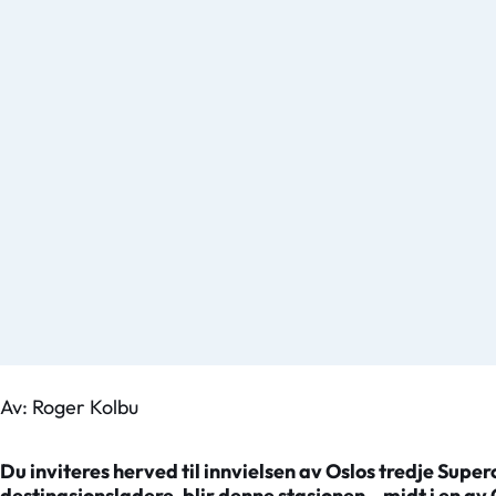
Av: Roger Kolbu
Du inviteres herved til innvielsen av Oslos tredje Supe
destinasjonsladere, blir denne stasjonen – midt i en av 