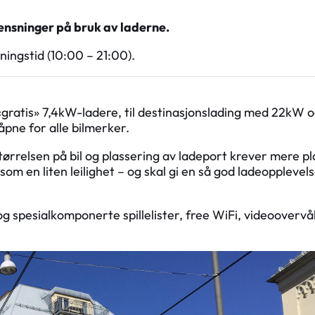
ensninger på bruk av laderne.
ningstid (10:00 – 21:00).
 «gratis» 7,4kW-ladere, til destinasjonslading med 22kW o
pne for alle bilmerker.
ørrelsen på bil og plassering av ladeport krever mere pl
som en liten leilighet – og skal gi en så god ladeopplevel
 spesialkomponerte spillelister, free WiFi, videoovervå