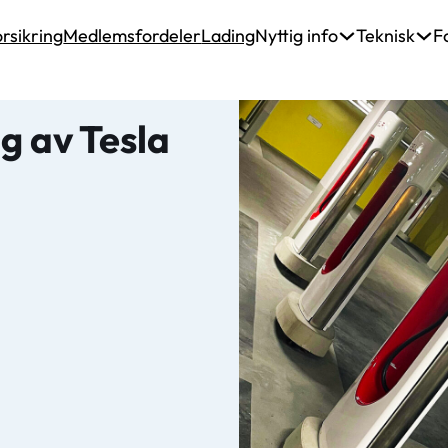
rsikring
Medlemsfordeler
Lading
Nyttig info
Teknisk
F
g av Tesla