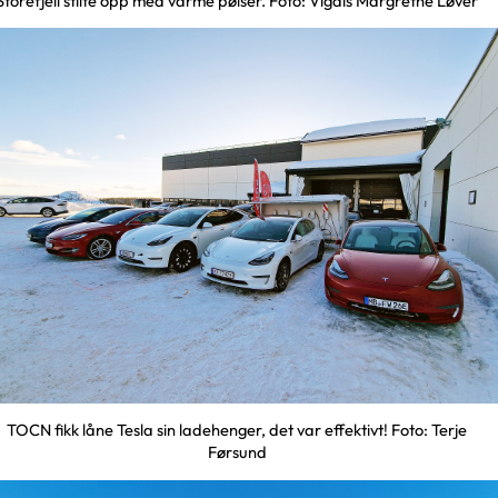
Storefjell stilte opp med varme pølser. Foto: Vigdis Margrethe Løver
TOCN fikk låne Tesla sin ladehenger, det var effektivt! Foto: Terje
Førsund