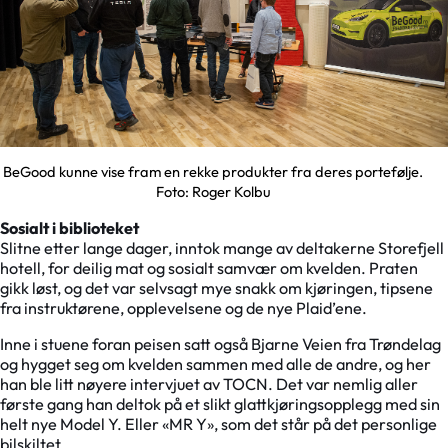
BeGood kunne vise fram en rekke produkter fra deres portefølje.
Foto: Roger Kolbu
Sosialt i biblioteket
Slitne etter lange dager, inntok mange av deltakerne Storefjell
hotell, for deilig mat og sosialt samvær om kvelden. Praten
gikk løst, og det var selvsagt mye snakk om kjøringen, tipsene
fra instruktørene, opplevelsene og de nye Plaid’ene.
Inne i stuene foran peisen satt også Bjarne Veien fra Trøndelag
og hygget seg om kvelden sammen med alle de andre, og her
han ble litt nøyere intervjuet av TOCN. Det var nemlig aller
første gang han deltok på et slikt glattkjøringsopplegg med sin
helt nye Model Y. Eller «MR Y», som det står på det personlige
bilskiltet.