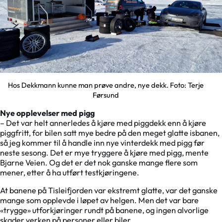
Hos Dekkmann kunne man prøve andre, nye dekk. Foto: Terje
Førsund
Nye opplevelser med pigg
– Det var helt annerledes å kjøre med piggdekk enn å kjøre
piggfritt, for bilen satt mye bedre på den meget glatte isbanen,
så jeg kommer til å handle inn nye vinterdekk med pigg før
neste sesong. Det er mye tryggere å kjøre med pigg, mente
Bjarne Veien. Og det er det nok ganske mange flere som
mener, etter å ha utført testkjøringene.
At banene på Tisleifjorden var ekstremt glatte, var det ganske
mange som opplevde i løpet av helgen. Men det var bare
«trygge» utforkjøringer rundt på banene, og ingen alvorlige
skader verken på personer eller biler.