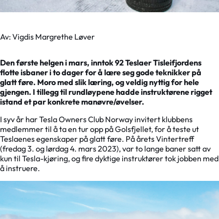
Av: Vigdis Margrethe Løver
Den første helgen i mars, inntok 92 Teslaer Tisleifjordens
flotte isbaner i to dager for å lære seg gode teknikker på
glatt føre. Moro med slik læring, og veldig nyttig for hele
gjengen. I tillegg til rundløypene hadde instruktørene rigget
istand et par konkrete manøvre/øvelser.
I syv år har Tesla Owners Club Norway invitert klubbens
medlemmer til å ta en tur opp på Golsfjellet, for å teste ut
Teslaenes egenskaper på glatt føre. På årets Vintertreff
(fredag 3. og lørdag 4. mars 2023), var to lange baner satt av
kun til Tesla-kjøring, og fire dyktige instruktører tok jobben med
å instruere.