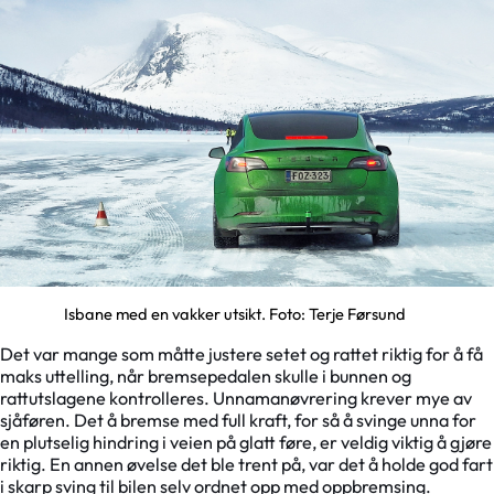
Isbane med en vakker utsikt. Foto: Terje Førsund
Det var mange som måtte justere setet og rattet riktig for å få
maks uttelling, når bremsepedalen skulle i bunnen og
rattutslagene kontrolleres. Unnamanøvrering krever mye av
sjåføren. Det å bremse med full kraft, for så å svinge unna for
en plutselig hindring i veien på glatt føre, er veldig viktig å gjøre
riktig. En annen øvelse det ble trent på, var det å holde god fart
i skarp sving til bilen selv ordnet opp med oppbremsing.