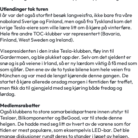
Utlendinger tok turen
I år var det også storfint besøk langveisfra, ikke bare fra våre
naboland Sverige og Finland, men også fra Tyskland kom det
ivrige Tesla-eiere som ville lære litt om å kjøre på vinterføre.
Hele fire andre TOC-klubber var representert (Bavaria,
Finland, West Sweden og Ireland).
Visepresidenten i den irske Tesla-klubben, fløy inn til
Gardermoen, og ble plukket opp der. Selv om det sjeldent er
snø og is på veiene i Irland, så er ny lærdom viktig å få med som
som sjåfør. Den ene av de to tyske bilene kom hele veien fra
München og var med de lengst kjørende denne gangen. De
startet å kjøre allerede onsdag morgen i femtiden før treffet,
men fikk da til gjengjeld med seg kjøring både fredag og
lørdag.
Medlemsrabatter
Også klubbens to store samarbeidspartnere innen utstyr til
Teslaer, Bilkomponenter og BeGood, var til stede denne
helgen. De hadde med seg litt av hvert av de varene som for
tiden er mest populære, som eksempelvis LED-bar. Det ble
mange diskusjoner rundt deres to stander i løpet av helgen.