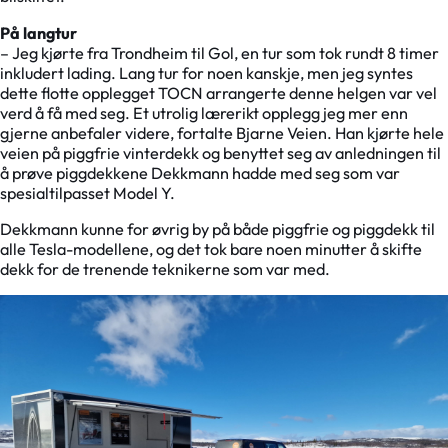
På langtur
– Jeg kjørte fra Trondheim til Gol, en tur som tok rundt 8 timer
inkludert lading. Lang tur for noen kanskje, men jeg syntes
dette flotte opplegget TOCN arrangerte denne helgen var vel
verd å få med seg. Et utrolig lærerikt opplegg jeg mer enn
gjerne anbefaler videre, fortalte Bjarne Veien. Han kjørte hele
veien på piggfrie vinterdekk og benyttet seg av anledningen til
å prøve piggdekkene Dekkmann hadde med seg som var
spesialtilpasset Model Y.
Dekkmann kunne for øvrig by på både piggfrie og piggdekk til
alle Tesla-modellene, og det tok bare noen minutter å skifte
dekk for de trenende teknikerne som var med.