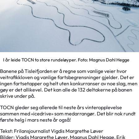
I år leide TOCN to store rundeløyper. Foto: Magnus Dahl Hegge
Banene på Tisleifjorden er å regne som vanlige veier hvor
veitrafikkloven og vanlige fartsbegrensninger gjelder. Det er
ingen fartsetapper og helt uten konkurranser av noe slag, men
gøy er det allikevel. Det kan alle de 132 deltakerne på banen
skrive under på.
TOCN gleder seg allerede til neste års vinteropplevelse
sammen med «icedrive» som medarrangør. Det blir nok rundt
første helg i mars neste år også!
Tekst: Frilansjournalist Vigdis Margrethe Løver
Bilder: Vigdis Margrethe Løver, Magnus Dahl Hegge, Erik