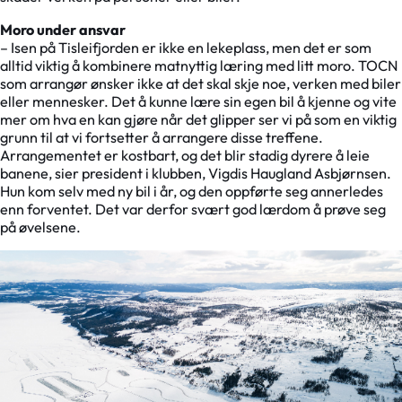
Moro under ansvar
– Isen på Tisleifjorden er ikke en lekeplass, men det er som
alltid viktig å kombinere matnyttig læring med litt moro. TOCN
som arrangør ønsker ikke at det skal skje noe, verken med biler
eller mennesker. Det å kunne lære sin egen bil å kjenne og vite
mer om hva en kan gjøre når det glipper ser vi på som en viktig
grunn til at vi fortsetter å arrangere disse treffene.
Arrangementet er kostbart, og det blir stadig dyrere å leie
banene, sier president i klubben, Vigdis Haugland Asbjørnsen.
Hun kom selv med ny bil i år, og den oppførte seg annerledes
enn forventet. Det var derfor svært god lærdom å prøve seg
på øvelsene.