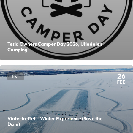
Tesla Owners Camper Day 2026, Utladalen
Camping
26
Treff
FEB
Vintertreffet – Winter Experience (Save the
Date)