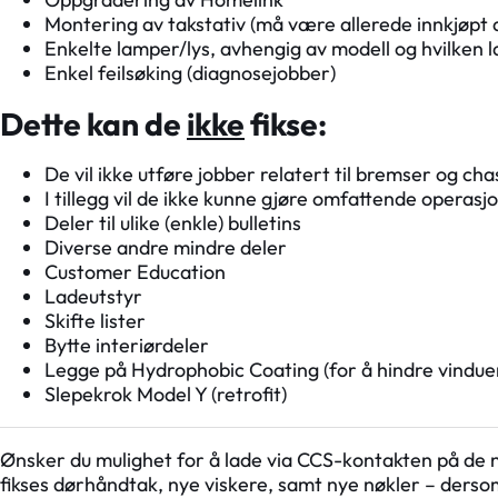
Montering av takstativ (må være allerede innkjøpt 
Enkelte lamper/lys, avhengig av modell og hvilken 
Enkel feilsøking (diagnosejobber)
Dette kan de
ikke
fikse:
De vil ikke utføre jobber relatert til bremser og cha
I tillegg vil de ikke kunne gjøre omfattende operas
Deler til ulike (enkle) bulletins
Diverse andre mindre deler
Customer Education
Ladeutstyr
Skifte lister
Bytte interiørdeler
Legge på Hydrophobic Coating (for å hindre vindue
Slepekrok Model Y (retrofit)
Ønsker du mulighet for å lade via CCS-kontakten på de 
fikses dørhåndtak, nye viskere, samt nye nøkler – derso