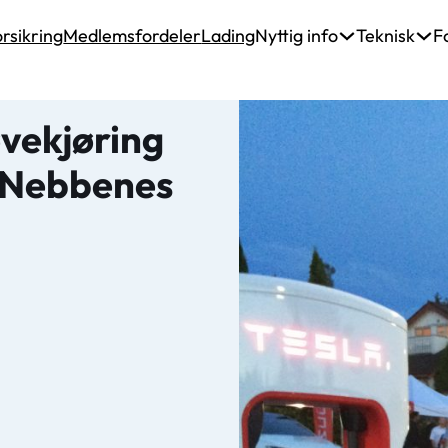
rsikring
Medlemsfordeler
Lading
Nyttig info
Teknisk
F
øvekjøring
å Nebbenes