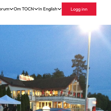
orum
Om TOCN
In English
Logg inn