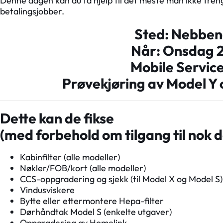
Denne dagen kan du få hjelp til det meste man ikke treng
betalingsjobber.
Sted: Nebben
Når: Onsdag 
Mobile Service:
Prøvekjøring av Model Y o
Dette kan de fikse
(med forbehold om tilgang til nok d
Kabinfilter (alle modeller)
Nøkler/FOB/kort (alle modeller)
CCS-oppgradering og sjekk (til Model X og Model S)
Vindusviskere
Bytte eller ettermontere Hepa-filter
Dørhåndtak Model S (enkelte utgaver)
Oppgradering av Homelink