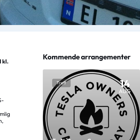
Kommende arrangementer
 kl.
14
Treff
AUG
S-
emlig
n,