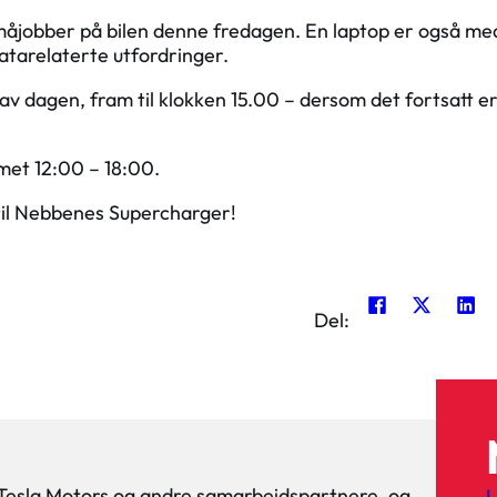
småjobber på bilen denne fredagen. En laptop er også med
datarelaterte utfordringer.
t av dagen, fram til klokken 15.00 – dersom det fortsatt e
met 12:00 – 18:00.
 til Nebbenes Supercharger!
Del:
 Tesla Motors og andre samarbeidspartnere, og
L