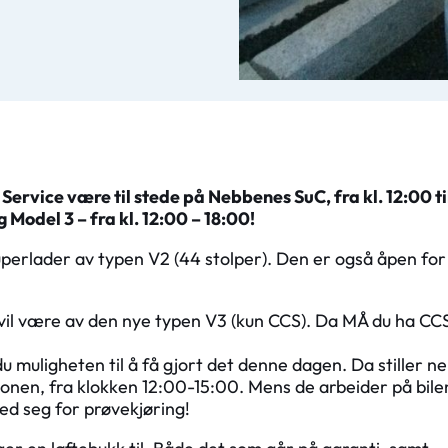
rvice være til stede på Nebbenes SuC, fra kl. 12:00 til
og Model 3 – fra kl. 12:00 – 18:00!
perlader av typen V2 (44 stolper). Den er også åpen for
vil være av den nye typen V3 (kun CCS). Da MÅ du ha CC
u muligheten til å få gjort det denne dagen. Da stiller n
jonen, fra klokken 12:00-15:00. Mens de arbeider på bile
med seg for prøvekjøring!