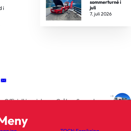
sommerturné i
 i
juli
7. juli 2026
r
Offisiell innvielse av Grålum Supercharger
Neste
Meny
ogg inn
TOCN Forsikring