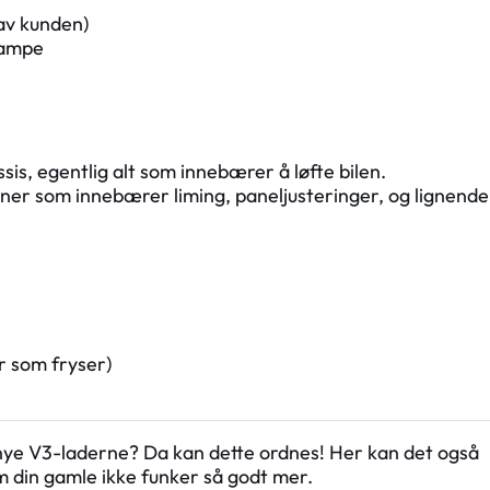
av kunden)
lampe
ssis, egentlig alt som innebærer å løfte bilen.
joner som innebærer liming, paneljusteringer, og lignende
r som fryser)
nye V3-laderne? Da kan dette ordnes! Her kan det også
m din gamle ikke funker så godt mer.