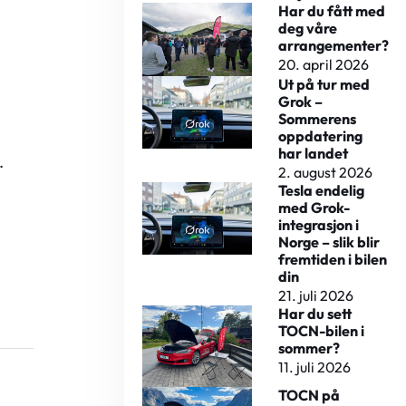
Har du fått med
deg våre
arrangementer?
20. april 2026
Ut på tur med
Grok –
Sommerens
oppdatering
har landet
.
2. august 2026
Tesla endelig
med Grok-
integrasjon i
Norge – slik blir
fremtiden i bilen
din
21. juli 2026
Har du sett
TOCN-bilen i
sommer?
11. juli 2026
TOCN på