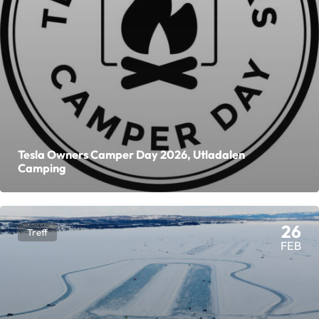
Tesla Owners Camper Day 2026, Utladalen
Camping
26
Treff
FEB