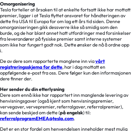
Omorganisering
Tesla forteller at årsaken til at enkelte fortsatt ikke har mottatt
premier, ligger i at Tesla flyttet ansvaret for håndteringen av
dette fra USA til Europa for om lag ett års tid siden. Denne
omorganiseringen gikk dessverre ikke så smidig som den
burde, og de har blant annet hatt utfordringer med forsinkelser
fra leverandører på fysiske premier samt interne systemer
som ikke har fungert godt nok. Dette ønsker de nå å ordne opp
i.
De av dere som rapporterte manglene inn via
vårt
registreringsskjema for dette
, har i dag mottatt en
oppfølgende e-post fra oss. Dere følger kun den informasjonen
dere finner der.
Her sender du din etterlysning
Dere som ennå ikke har rapportert inn manglende levering av
henvisningsgaver (også kjent som henvisningspremier,
vervegaver, vervepremier, referralgaver, referralpremier),
kan sende beskjed om dette (
på engelsk
) til:
referralprogramEMEA@tesla.com
.
Det er en stor fordel om henvendelsen inneholder mest mulig