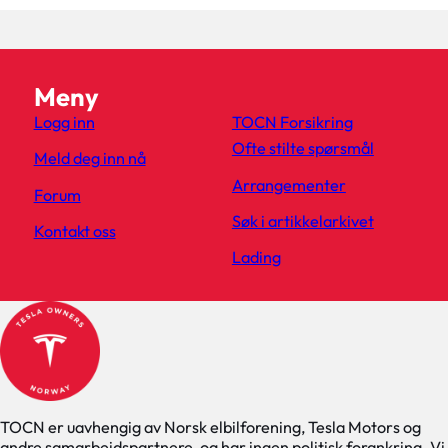
Meny
Logg inn
TOCN Forsikring
Ofte stilte spørsmål
Meld deg inn nå
Arrangementer
Forum
Søk i artikkelarkivet
Kontakt oss
Lading
TOCN er uavhengig av Norsk elbilforening, Tesla Motors og
andre samarbeidspartnere, og har ingen politisk forankring. Vi