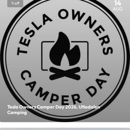
14
Treff
AUG
Tesla Owners Camper Day 2026, Utladalen
Camping