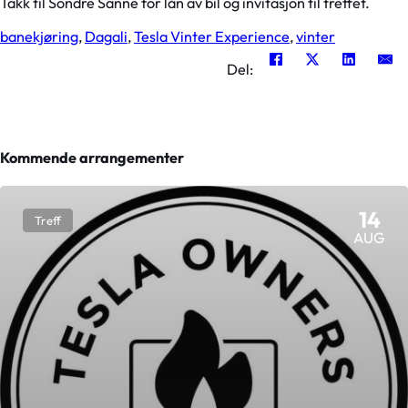
Takk til Sondre Sanne for lån av bil og invitasjon til treffet.
banekjøring
,
Dagali
,
Tesla Vinter Experience
,
vinter
Del:
Kommende arrangementer
14
Treff
AUG