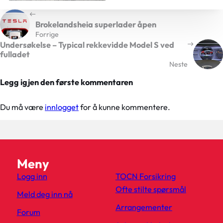
Brokelandsheia superlader åpen
Forrige
Undersøkelse – Typical rekkevidde Model S ved
fulladet
Neste
Legg igjen den første kommentaren
Du må være
innlogget
for å kunne kommentere.
Meny
Logg inn
TOCN Forsikring
Ofte stilte spørsmål
Meld deg inn nå
Arrangementer
Forum