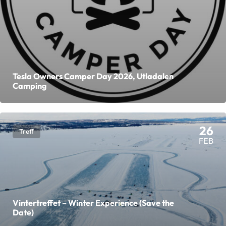
Tesla Owners Camper Day 2026, Utladalen
Camping
26
Treff
FEB
Vintertreffet – Winter Experience (Save the
Date)