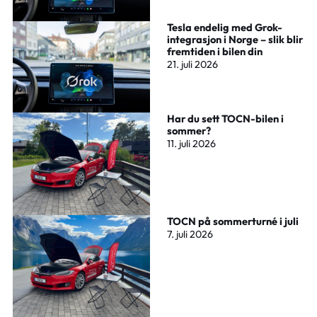
Tesla endelig med Grok-
integrasjon i Norge – slik blir
fremtiden i bilen din
21. juli 2026
Har du sett TOCN-bilen i
sommer?
11. juli 2026
TOCN på sommerturné i juli
7. juli 2026