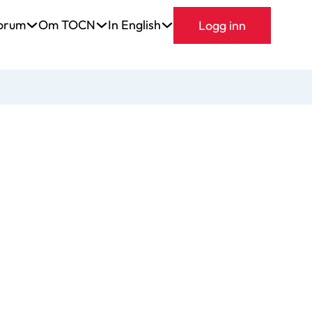
orum
Om TOCN
In English
Logg inn