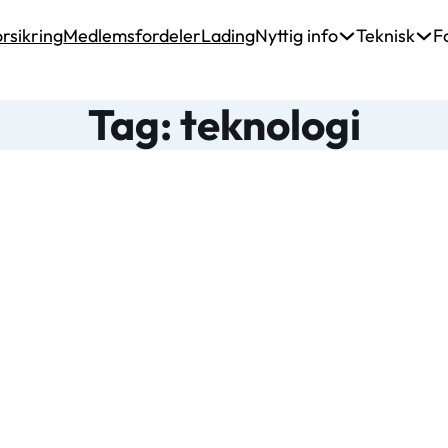
rsikring
Medlemsfordeler
Lading
Nyttig info
Teknisk
F
Tag: teknologi