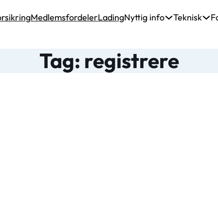
rsikring
Medlemsfordeler
Lading
Nyttig info
Teknisk
F
Tag: registrere