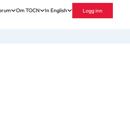
orum
Om TOCN
In English
Logg inn