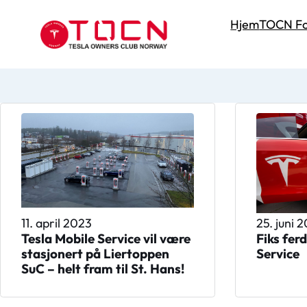
Hjem
TOCN Fo
11. april 2023
25. juni 
Tesla Mobile Service vil være
Fiks fer
stasjonert på Liertoppen
Service
SuC – helt fram til St. Hans!