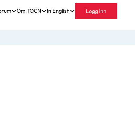
orum
Om TOCN
In English
Logg inn