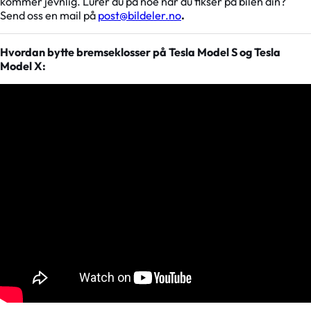
kommer jevnlig. Lurer du på noe når du fikser på bilen din?
Send oss en mail på
post@bildeler.no
.
Hvordan bytte bremseklosser på Tesla Model S og Tesla
Model X: