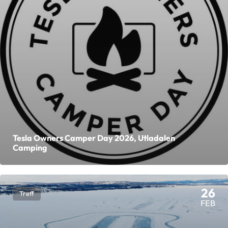
Tesla Owners Camper Day 2026, Utladalen
Camping
26
Treff
FEB