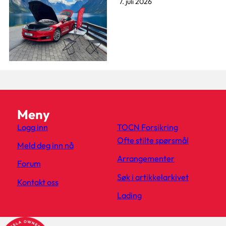
7. juli 2026
Meny
Logg inn
TOCN Forsikring
Ofte stilte spørsmål
Meld deg inn nå
Arrangementer
Forum
Søk i artikkelarkivet
Kontakt oss
Lading