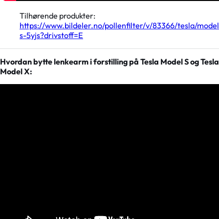
Tilhørende produkter:
https://www.bildeler.no/pollenfilter/v/83366/tesla/model
s-5yjs?drivstoff=E
Hvordan bytte lenkearm i forstilling på Tesla Model S og Tesla
Model X: