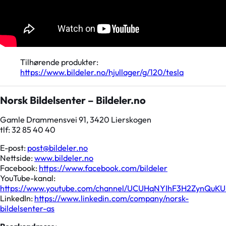
Tilhørende produkter:
https://www.bildeler.no/hjullager/g/120/tesla
Norsk Bildelsenter – Bildeler.no
Gamle Drammensvei 91, 3420 Lierskogen
tlf: 32 85 40 40
E-post:
post@bildeler.no
Nettside:
www.bildeler.no
Facebook:
https://www.facebook.com/bildeler
YouTube-kanal:
https://www.youtube.com/channel/UCUHqNYIhF3H2ZynQuK
LinkedIn:
https://www.linkedin.com/company/norsk-
bildelsenter-as