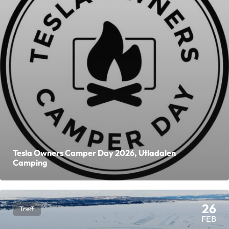
Tesla Owners Camper Day 2026, Utladalen
Camping
26
Treff
FEB