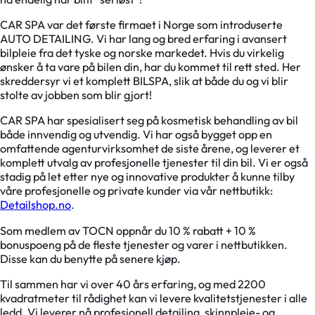
CAR SPA var det første firmaet i Norge som introduserte
AUTO DETAILING. Vi har lang og bred erfaring i avansert
bilpleie fra det tyske og norske markedet. Hvis du virkelig
ønsker å ta vare på bilen din, har du kommet til rett sted. Her
skreddersyr vi et komplett BILSPA, slik at både du og vi blir
stolte av jobben som blir gjort!
CAR SPA har spesialisert seg på kosmetisk behandling av bil
både innvendig og utvendig. Vi har også bygget opp en
omfattende agenturvirksomhet de siste årene, og leverer et
komplett utvalg av profesjonelle tjenester til din bil. Vi er også
stadig på let etter nye og innovative produkter å kunne tilby
våre profesjonelle og private kunder via vår nettbutikk:
Detailshop.no
.
Som medlem av TOCN oppnår du 10 % rabatt + 10 %
bonuspoeng på de fleste tjenester og varer i nettbutikken.
Disse kan du benytte på senere kjøp.
Til sammen har vi over 40 års erfaring, og med 2200
kvadratmeter til rådighet kan vi levere kvalitetstjenester i alle
ledd. Vi leverer nå profesjonell detailing, skinnpleie- og