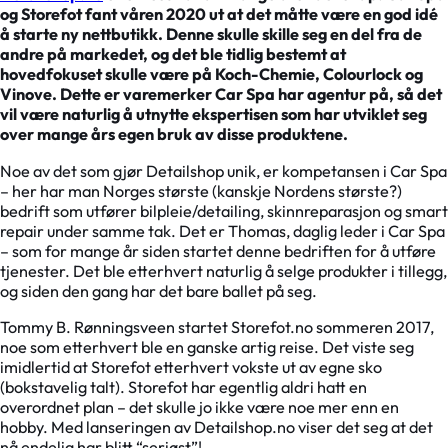
og Storefot fant våren 2020 ut at det måtte være en god idé
å starte ny nettbutikk. Denne skulle skille seg en del fra de
andre på markedet, og det ble tidlig bestemt at
hovedfokuset skulle være på Koch-Chemie, Colourlock og
Vinove. Dette er varemerker Car Spa har agentur på, så det
vil være naturlig å utnytte ekspertisen som har utviklet seg
over mange års egen bruk av disse produktene.
Noe av det som gjør Detailshop unik, er kompetansen i Car Spa
– her har man Norges største (kanskje Nordens største?)
bedrift som utfører bilpleie/detailing, skinnreparasjon og smart
repair under samme tak. Det er Thomas, daglig leder i Car Spa
– som for mange år siden startet denne bedriften for å utføre
tjenester. Det ble etterhvert naturlig å selge produkter i tillegg,
og siden den gang har det bare ballet på seg.
Tommy B. Rønningsveen startet Storefot.no sommeren 2017,
noe som etterhvert ble en ganske artig reise. Det viste seg
imidlertid at Storefot etterhvert vokste ut av egne sko
(bokstavelig talt). Storefot har egentlig aldri hatt en
overordnet plan – det skulle jo ikke være noe mer enn en
hobby. Med lanseringen av Detailshop.no viser det seg at det
nå endelig har blitt “seriøst”!