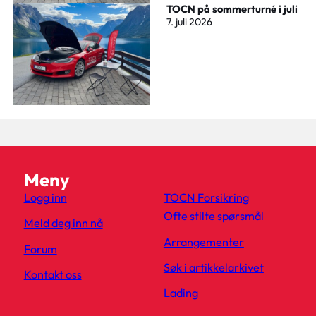
TOCN på sommerturné i juli
7. juli 2026
Meny
Logg inn
TOCN Forsikring
Ofte stilte spørsmål
Meld deg inn nå
Arrangementer
Forum
Søk i artikkelarkivet
Kontakt oss
Lading