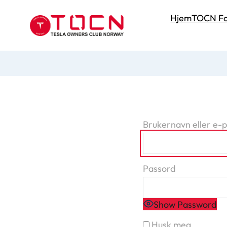
Hjem
TOCN Fo
Brukernavn eller e-
Passord
Show Password
Husk meg