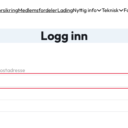
rsikring
Medlemsfordeler
Lading
Nyttig info
Teknisk
F
Logg inn
postadresse