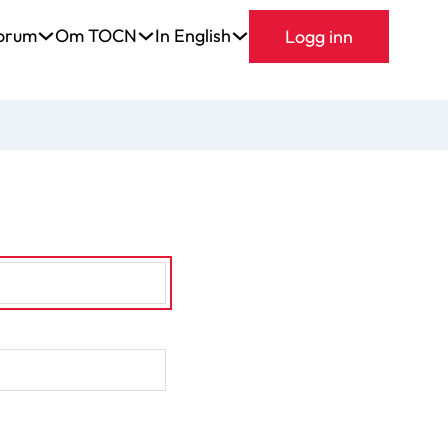
orum
Om TOCN
In English
Logg inn