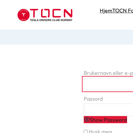
Hjem
TOCN Fo
Brukernavn eller e-
Passord
Show Password
Husk meg