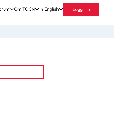
orum
Om TOCN
In English
Logg inn