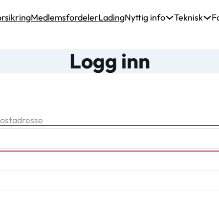
rsikring
Medlemsfordeler
Lading
Nyttig info
Teknisk
F
Logg inn
postadresse