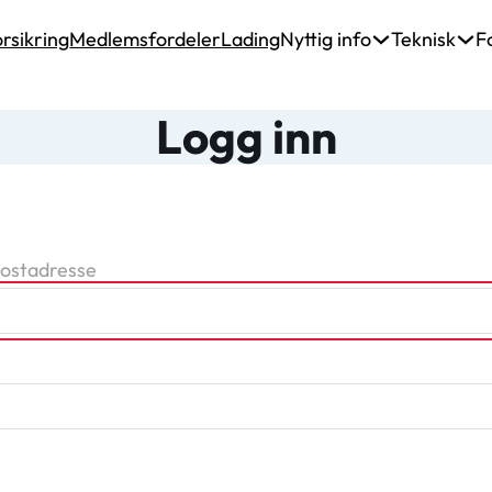
rsikring
Medlemsfordeler
Lading
Nyttig info
Teknisk
F
Logg inn
postadresse