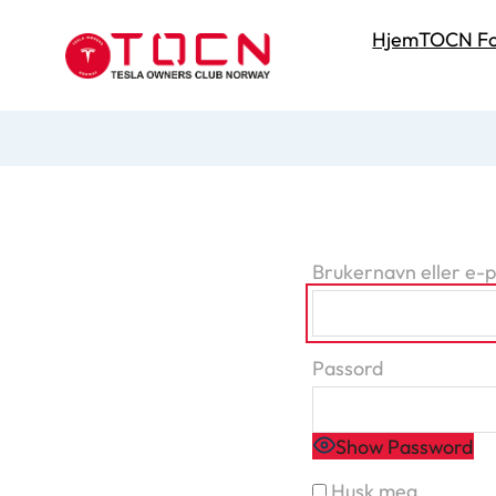
Hjem
TOCN Fo
Brukernavn eller e-
Passord
Show Password
Husk meg