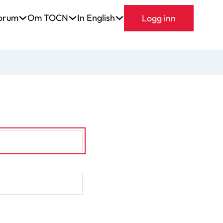
orum
Om TOCN
In English
Logg inn