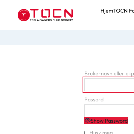
Hjem
TOCN Fo
Brukernavn eller e-
Passord
Show Password
Husk meg