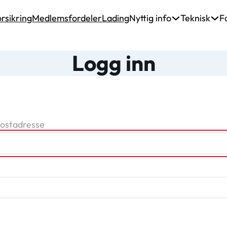
rsikring
Medlemsfordeler
Lading
Nyttig info
Teknisk
F
Logg inn
postadresse