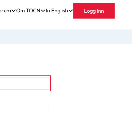
orum
Om TOCN
In English
Logg inn