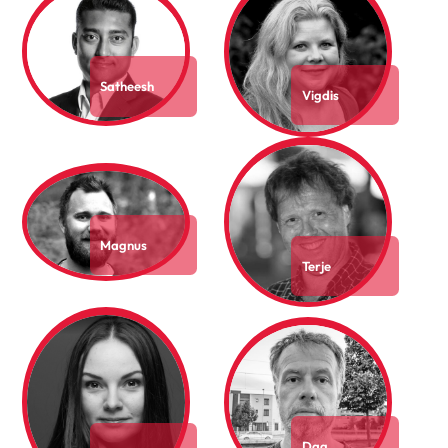
Satheesh
Vigdis
Magnus
Terje
Dag