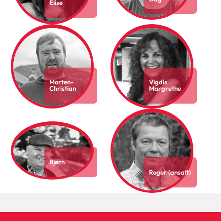
Elise
Morten-
Vigdis
Christian
Margrethe
Bjørn
Roger (ansatt)