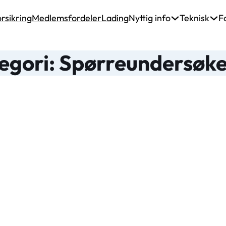
rsikring
Medlemsfordeler
Lading
Nyttig info
Teknisk
F
egori: Spørreundersøke