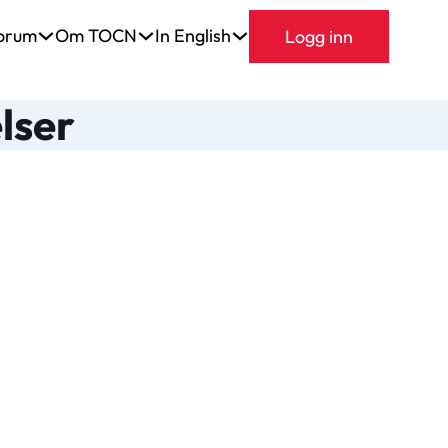
orum
Om TOCN
In English
Logg inn
lser