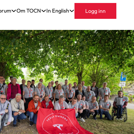
orum
Om TOCN
In English
Logg inn