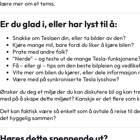
lære mer om et tema.
Er du glad i, eller har lyst til å:
Snakke om Teslaen din, eller ta bilder av den?
Kjøre mange mil, bare fordi du liker å kjøre bilen?
Prate med andre folk?
“Nerde” – og teste ut de mange Tesla-funksjonene
Få – eller gi – tips om den beste bilpleien og vedlike
Vite mer om bilen du kjører, eller dele informasjo
Være med på synkroniserte Tesla lysshow?
Ønsker du deg et miljø der du kan diskutere bil og kan 
med på å skape dette miljøet? Kanskje er det flere so
Det kan faktisk være så enkelt som å avtale å reise til d
det hyggelig sammen?
Høres dette spennende ut?