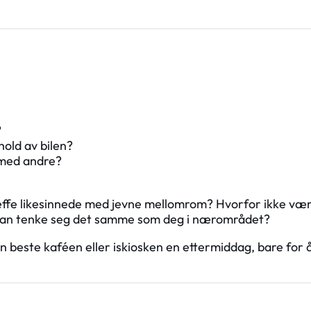
?
hold av bilen?
n med andre?
treffe likesinnede med jevne mellomrom? Hvorfor ikke væ
m kan tenke seg det samme som deg i nærområdet?
en beste kaféen eller iskiosken en ettermiddag, bare for 