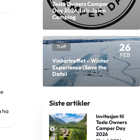
Tesla Owners Camper
Day 2026, Utladalen
Camping
26
Treff
FEB
Vintertreffet – Winter
Experience (Save the
Date)
re
Siste artikler
å ha
Invitasjon til
Tesla Owners
Camper Day
2026