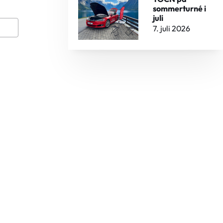
sommerturné i
juli
7. juli 2026