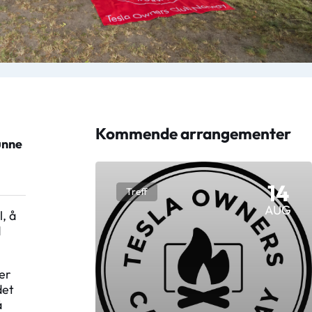
Kommende arrangementer
unne
14
Treff
AUG
l, å
d
er
det
å