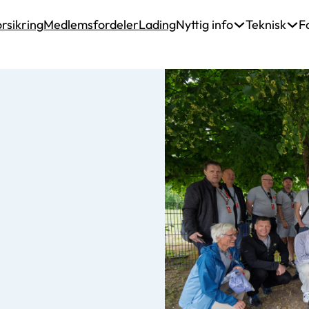
rsikring
Medlemsfordeler
Lading
Nyttig info
Teknisk
F