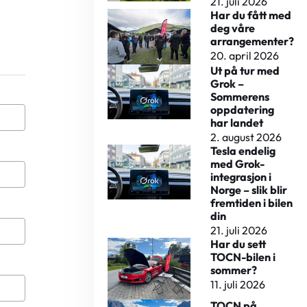
21. juli 2026
Har du fått med
deg våre
arrangementer?
20. april 2026
Ut på tur med
Grok –
Sommerens
oppdatering
har landet
2. august 2026
Tesla endelig
med Grok-
integrasjon i
Norge – slik blir
fremtiden i bilen
din
21. juli 2026
Har du sett
TOCN-bilen i
sommer?
11. juli 2026
TOCN på